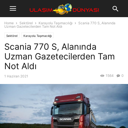
Home
Sektörel
Karayolu Taşımacılığı
Scania 770 S, Alanında
Uzman Gazetecilerden Tam Not Aldı
Sektörel
Karayolu Taşımacılığı
Scania 770 S, Alanında
Uzman Gazetecilerden Tam
Not Aldı
1564
0
1 Haziran 2021