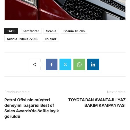
TAGS
Fernfahrer
Scania
Scania Trucks
Scania Trucks 770 S
Trucker
Previous article
Next article
Petrol Ofisi’nin müşteri
TOYOTA’DAN AVANTAJLI YAZ
deneyimi başarısı Best of
BAKIM KAMPANYASI
Sales Awards’da ödüle layık
görüldü