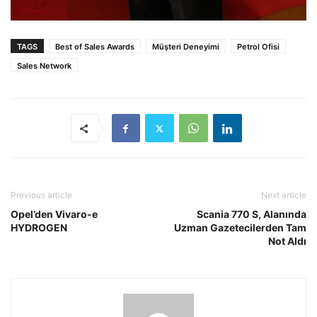
TAGS
Best of Sales Awards
Müşteri Deneyimi
Petrol Ofisi
Sales Network
Previous article
Next article
Opel’den Vivaro-e
Scania 770 S, Alanında
HYDROGEN
Uzman Gazetecilerden Tam
Not Aldı