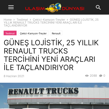
Home
Teslimat
Çekici-Kamyon-Treyler
GÜNEŞ LOJİSTİK, 25
YILLIK RENAULT TRUCKS TERCİHİNİ YENİ ARAÇLARI İLE
TAÇLANDIRIYOR
Teslimat
Çekici-Kamyon-Treyler
Renault
GÜNEŞ LOJİSTİK, 25 YILLIK
RENAULT TRUCKS
TERCİHİNİ YENİ ARAÇLARI
İLE TAÇLANDIRIYOR
2088
0
8 Haziran 2021