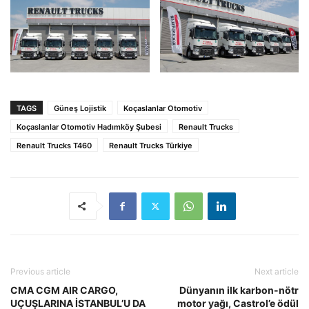
TAGS
Güneş Lojistik
Koçaslanlar Otomotiv
Koçaslanlar Otomotiv Hadımköy Şubesi
Renault Trucks
Renault Trucks T460
Renault Trucks Türkiye
Previous article
Next article
CMA CGM AIR CARGO,
Dünyanın ilk karbon-nötr
UÇUŞLARINA İSTANBUL’U DA
motor yağı, Castrol’e ödül