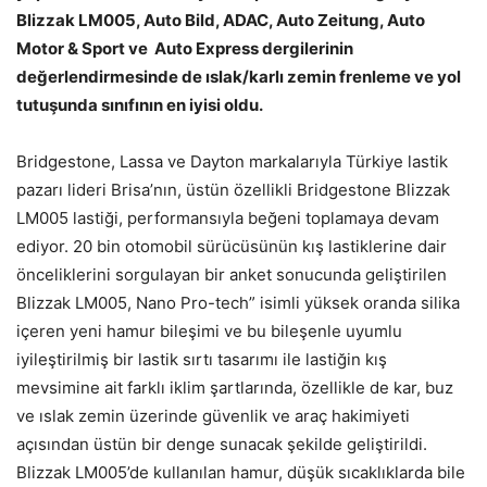
Blizzak LM005, Auto Bild, ADAC, Auto Zeitung, Auto
Motor & Sport ve Auto Express dergilerinin
değerlendirmesinde de ıslak/karlı zemin frenleme ve yol
tutuşunda sınıfının en iyisi oldu.
Bridgestone, Lassa ve Dayton markalarıyla Türkiye lastik
pazarı lideri Brisa’nın, üstün özellikli Bridgestone Blizzak
LM005 lastiği, performansıyla beğeni toplamaya devam
ediyor. 20 bin otomobil sürücüsünün kış lastiklerine dair
önceliklerini sorgulayan bir anket sonucunda geliştirilen
Blizzak LM005, Nano Pro-tech” isimli yüksek oranda silika
içeren yeni hamur bileşimi ve bu bileşenle uyumlu
iyileştirilmiş bir lastik sırtı tasarımı ile lastiğin kış
mevsimine ait farklı iklim şartlarında, özellikle de kar, buz
ve ıslak zemin üzerinde güvenlik ve araç hakimiyeti
açısından üstün bir denge sunacak şekilde geliştirildi.
Blizzak LM005’de kullanılan hamur, düşük sıcaklıklarda bile