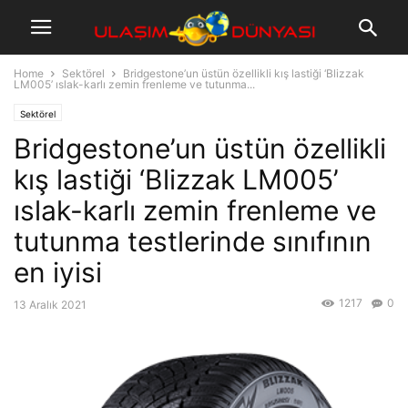
Home
Sektörel
Bridgestone’un üstün özellikli kış lastiği ‘Blizzak
LM005’ ıslak-karlı zemin frenleme ve tutunma...
Sektörel
Bridgestone’un üstün özellikli
kış lastiği ‘Blizzak LM005’
ıslak-karlı zemin frenleme ve
tutunma testlerinde sınıfının
en iyisi
1217
0
13 Aralık 2021