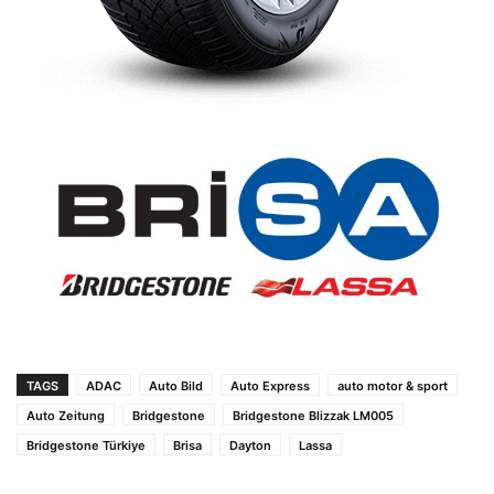
TAGS
ADAC
Auto Bild
Auto Express
auto motor & sport
Auto Zeitung
Bridgestone
Bridgestone Blizzak LM005
Bridgestone Türkiye
Brisa
Dayton
Lassa