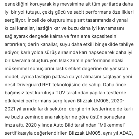
esnekliğini koruyarak kış mevsimine ait tüm şartlarda daha
iyi bir yol tutuşu, çekiş gücü ve sabit performans özellikleri
sergiliyor. İncelikle oluşturulmuş sırt tasarımındaki yanal
kılcal kanallar, lastiğin kar ve buzu daha iyi kavramasını
sağlayarak dengede kalma ve frenleme kapasitesini
artırırken; derin kanallar, suyu daha etkili bir şekilde tahliye
ediyor, karlı yolda sürüş sırasında karı hapsederek daha iyi
bir kavrama oluşturuyor. Islak zemin performansındaki
mükemmel sonuçlarını lastik etiket değerine de yansıtan
model, ayrıca lastiğin patlasa da yol almasını sağlayan yeni
nesil Driveguard RFT teknolojisine de sahip. Daha önce
bağımsız test kuruluşu TUV tarafından yapılan testlerde
etkileyici performans sergileyen Blizzak LM005, 2020-
2021 yıllarında farklı sektörel dergilerin testlerinde de karlı
ve buzlu zeminde ana rakiplerine göre üstün sonuçlara
imza attı. 2020 yılında Auto Bild tarafından “Mükemmel”
sertifikasıyla değerlendirilen Blizzak LM005, aynı yıl ADAC,