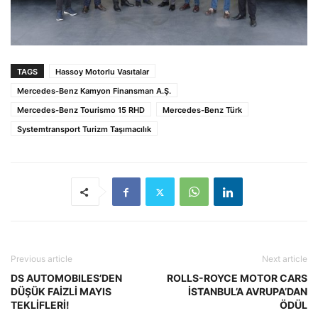
TAGS
Hassoy Motorlu Vasıtalar
Mercedes-Benz Kamyon Finansman A.Ş.
Mercedes-Benz Tourismo 15 RHD
Mercedes-Benz Türk
Systemtransport Turizm Taşımacılık
Previous article
Next article
DS AUTOMOBILES’DEN
ROLLS-ROYCE MOTOR CARS
DÜŞÜK FAİZLİ MAYIS
İSTANBUL’A AVRUPA’DAN
TEKLİFLERİ!
ÖDÜL