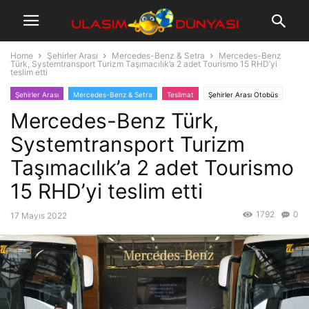
Home
Şehirler Arası
Mercedes-Benz & Setra
Mercedes-Benz
Türk, Systemtransport Turizm Taşımacılık’a 2 adet Tourismo 15 RHD’yi
teslim etti
Şehirler Arası
Mercedes-Benz & Setra
Teslimat
Şehirler Arası Otobüs
Mercedes-Benz Türk,
Systemtransport Turizm
Taşımacılık’a 2 adet Tourismo
15 RHD’yi teslim etti
1792
0
17 Mayıs 2022