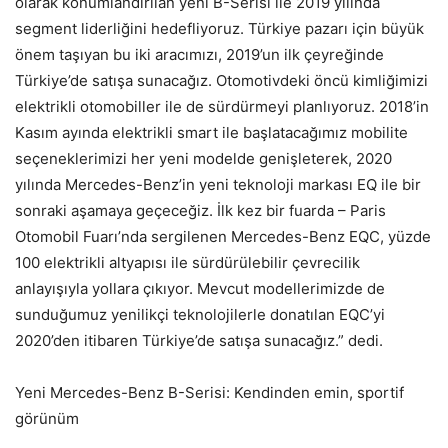
olarak konumlandırılan yeni B-Serisi ile 2019 yılında
segment liderliğini hedefliyoruz. Türkiye pazarı için büyük
önem taşıyan bu iki aracımızı, 2019’un ilk çeyreğinde
Türkiye’de satışa sunacağız. Otomotivdeki öncü kimliğimizi
elektrikli otomobiller ile de sürdürmeyi planlıyoruz. 2018’in
Kasım ayında elektrikli smart ile başlatacağımız mobilite
seçeneklerimizi her yeni modelde genişleterek, 2020
yılında Mercedes-Benz’in yeni teknoloji markası EQ ile bir
sonraki aşamaya geçeceğiz. İlk kez bir fuarda – Paris
Otomobil Fuarı’nda sergilenen Mercedes-Benz EQC, yüzde
100 elektrikli altyapısı ile sürdürülebilir çevrecilik
anlayışıyla yollara çıkıyor. Mevcut modellerimizde de
sunduğumuz yenilikçi teknolojilerle donatılan EQC’yi
2020’den itibaren Türkiye’de satışa sunacağız.” dedi.
Yeni Mercedes-Benz B-Serisi: Kendinden emin, sportif
görünüm