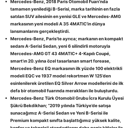
Mercedes-Benz, 2018 Paris Otomobil Fuarı’nda
tamamen yenilediği B-Serisi, marka tarihinin en fazla
satılan SUV ailesinin en yenisi GLE ve Mercedes-AMG
markasının yeni modeli A 35 4MATIC’in dünya
lansmanlarını gerçekleştirdi.
Mercedes-Benz, Paris’te ayrıca; markanın en kompakt
sedanı A-Serisi Sedan, yeni 6 silindirli motoruyla
Mercedes-AMG GT 43 4MATIC+ 4-Kapılı Coupé,
smart’ın 20. yılına özel tasarlanan smart forease,
Mercedes-Benz EQ markasının ilk yüzde 100 elektrikli
modeli EQC ve 1937 model rekortmen W 125’den
esinlenilerek üretilen EQ Silver Arrow modellerini de ilk
defa bir otomobil fuarında meraklıları ile buluşturdu.
Mercedes-Benz Türk Otomobil Grubu İcra Kurulu Üyesi
Şükrü Bekdikhan; “2019 yılında Türkiye’de satışa
sunacağımız A-Serisi Sedan ve Yeni B-Serisi ile
Premium kompakt sınıfta başlattığımız yüksek kalite,
konfor ve teknoloji standartlarını daha geniş kitleler ile