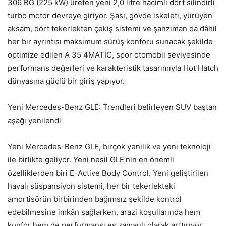
306 BG (225 kW) üreten yeni 2,0 litre hacimli dört silindirli
turbo motor devreye giriyor. Şasi, gövde iskeleti, yürüyen
aksam, dört tekerlekten çekiş sistemi ve şanzıman da dâhil
her bir ayrıntısı maksimum sürüş konforu sunacak şekilde
optimize edilen A 35 4MATIC, spor otomobil seviyesinde
performans değerleri ve karakteristik tasarımıyla Hot Hatch
dünyasına güçlü bir giriş yapıyor.
Yeni Mercedes-Benz GLE: Trendleri belirleyen SUV baştan
aşağı yenilendi
Yeni Mercedes-Benz GLE, birçok yenilik ve yeni teknoloji
ile birlikte geliyor. Yeni nesil GLE’nin en önemli
özelliklerden biri E-Active Body Control. Yeni geliştirilen
havalı süspansiyon sistemi, her bir tekerlekteki
amortisörün birbirinden bağımsız şekilde kontrol
edebilmesine imkân sağlarken, arazi koşullarında hem
konfor hem de performansı eş zamanlı olarak arttırıyor.