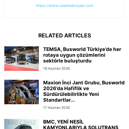
https://www.ulasimdunyasi.com
RELATED ARTICLES
TEMSA, Busworld Türkiye’de her
rotaya uygun çözümlerini
sektörle buluşturdu
18 Haziran 2026
Maxion İnci Jant Grubu, Busworld
2026’da Hafiflik ve
Sürdürülebilirlikte Yeni
Standartlar...
17 Haziran 2026
BMC, YENİ NESİL
KAMYONLARIYLA SOLUTRANS