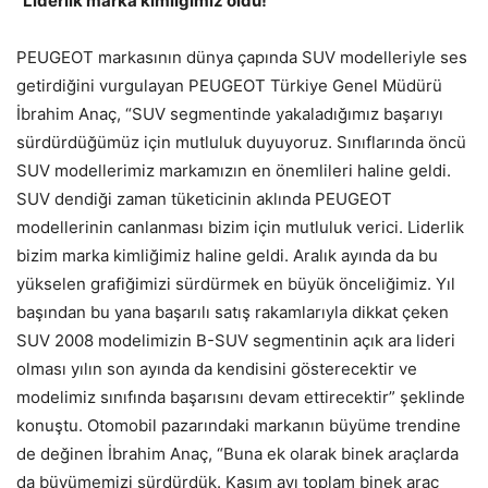
“Liderlik marka kimliğimiz oldu!”
PEUGEOT markasının dünya çapında SUV modelleriyle ses
getirdiğini vurgulayan PEUGEOT Türkiye Genel Müdürü
İbrahim Anaç, “SUV segmentinde yakaladığımız başarıyı
sürdürdüğümüz için mutluluk duyuyoruz. Sınıflarında öncü
SUV modellerimiz markamızın en önemlileri haline geldi.
SUV dendiği zaman tüketicinin aklında PEUGEOT
modellerinin canlanması bizim için mutluluk verici. Liderlik
bizim marka kimliğimiz haline geldi. Aralık ayında da bu
yükselen grafiğimizi sürdürmek en büyük önceliğimiz. Yıl
başından bu yana başarılı satış rakamlarıyla dikkat çeken
SUV 2008 modelimizin B-SUV segmentinin açık ara lideri
olması yılın son ayında da kendisini gösterecektir ve
modelimiz sınıfında başarısını devam ettirecektir” şeklinde
konuştu. Otomobil pazarındaki markanın büyüme trendine
de değinen İbrahim Anaç, “Buna ek olarak binek araçlarda
da büyümemizi sürdürdük. Kasım ayı toplam binek araç