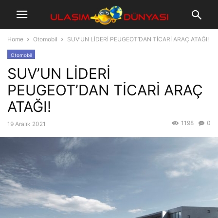
Home
Otomobil
SUV’UN LİDERİ PEUGEOT’DAN TİCARİ ARAÇ ATAĞI!
Otomobil
SUV’UN LİDERİ
PEUGEOT’DAN TİCARİ ARAÇ
ATAĞI!
1198
0
19 Aralık 2021