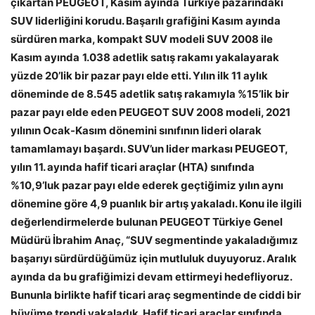
çıkartan PEUGEOT, Kasım ayında Türkiye pazarındaki
SUV liderliğini korudu. Başarılı grafiğini Kasım ayında
sürdüren marka, kompakt SUV modeli SUV 2008 ile
Kasım ayında
1.038 adetlik satış rakamı yakalayarak
yüzde 20’lik bir pazar payı elde etti. Yılın ilk 11 aylık
döneminde de 8.545 adetlik satış rakamıyla %15’lik bir
pazar payı elde eden PEUGEOT SUV 2008 modeli, 2021
yılının Ocak-Kasım dönemini sınıfının lideri olarak
tamamlamayı başardı. SUV’un lider markası PEUGEOT,
yılın 11. ayında hafif ticari araçlar (HTA) sınıfında
%10,9’luk pazar payı elde ederek geçtiğimiz yılın aynı
dönemine göre 4,9 puanlık bir artış yakaladı. Konu ile ilgili
değerlendirmelerde bulunan PEUGEOT Türkiye Genel
Müdürü İbrahim Anaç, “SUV segmentinde yakaladığımız
başarıyı sürdürdüğümüz için mutluluk duyuyoruz. Aralık
ayında da bu grafiğimizi devam ettirmeyi hedefliyoruz.
Bununla birlikte hafif ticari araç segmentinde de ciddi bir
büyüme trendi yakaladık. Hafif ticari araçlar sınıfında