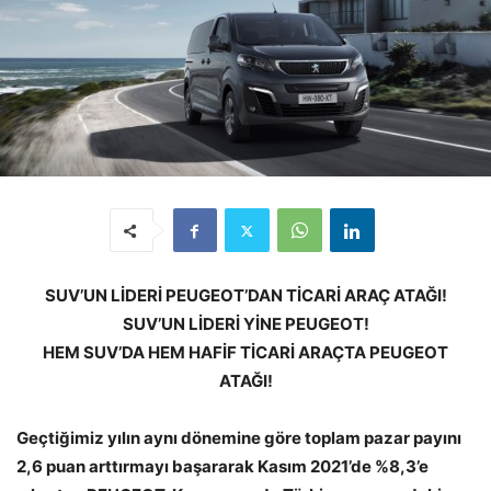
SUV’UN LİDERİ PEUGEOT’DAN TİCARİ ARAÇ ATAĞI!
SUV’UN LİDERİ YİNE PEUGEOT!
HEM SUV’DA HEM HAFİF TİCARİ ARAÇTA PEUGEOT
ATAĞI!
Geçtiğimiz yılın aynı dönemine göre toplam pazar payını
2,6 puan arttırmayı başararak Kasım 2021’de %8,3’e