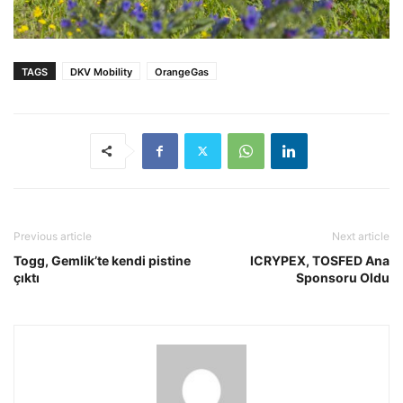
TAGS
DKV Mobility
OrangeGas
Previous article
Next article
Togg, Gemlik’te kendi pistine
ICRYPEX, TOSFED Ana
çıktı
Sponsoru Oldu