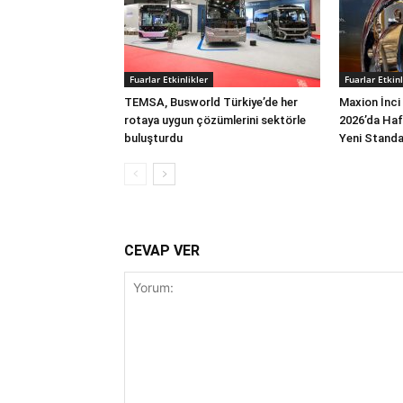
Fuarlar Etkinlikler
Fuarlar Etkinl
TEMSA, Busworld Türkiye’de her
Maxion İnci
rotaya uygun çözümlerini sektörle
2026’da Hafi
buluşturdu
Yeni Standar
CEVAP VER