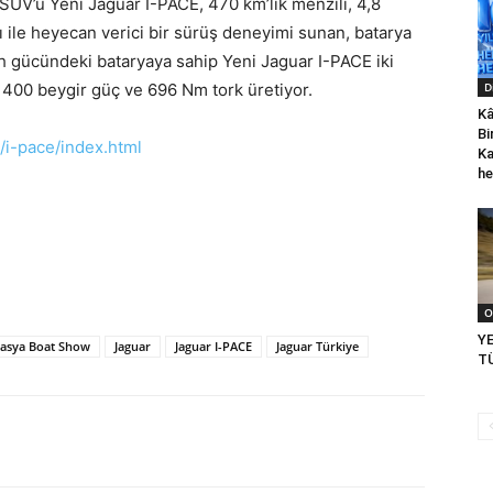
 SUV’u Yeni Jaguar I-PACE, 470 km’lik menzili, 4,8
ile heyecan verici bir sürüş deneyimi sunan, batarya
kWh gücündeki bataryaya sahip Yeni Jaguar I-PACE iki
le 400 beygir güç ve 696 Nm tork üretiyor.
D
Kâ
Bi
/i-pace/index.html
Ka
he
O
Y
asya Boat Show
Jaguar
Jaguar I-PACE
Jaguar Türkiye
TÜ