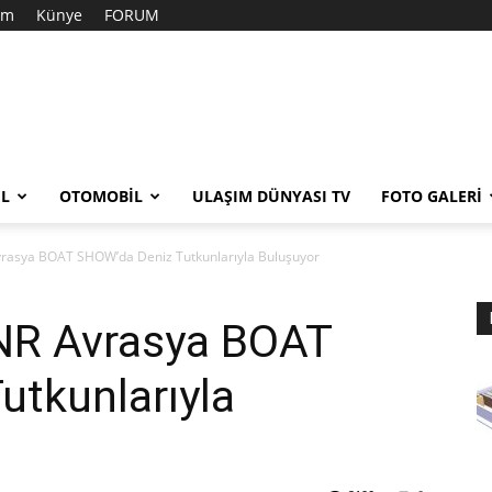
şim
Künye
FORUM
EL
OTOMOBIL
ULAŞIM DÜNYASI TV
FOTO GALERI
vrasya BOAT SHOW’da Deniz Tutkunlarıyla Buluşuyor
NR Avrasya BOAT
utkunlarıyla