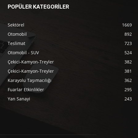
POPÜLER KATEGORİLER
Sektörel
1669
Otomobil
892
Teslimat
723
Otomobil - SUV
524
Çekici-Kamyon-Treyler
382
Çekici-Kamyon-Treyler
381
Karayolu Taşımacılığı
362
Fuarlar Etkinlikler
295
Yan Sanayi
243