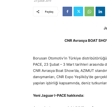
23 Şubat 2019
Paylaş
J
CNR Avrasya BOAT SHOW’
Borusan Otomotiv’in Türkiye distribütörlüğün
PACE, 23 Şubat – 3 Mart tarihleri arasında d
CNR Avrasya Boat Show’da, AZIMUT standında
danışmanları, CNR Expo Yeşilköy’de gerçekl
yapılan işbirliği kapsamında, deniz tutkunlar
Yeni Jaguar I-PACE hakkında: