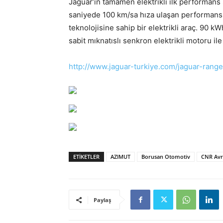
Jaguar’ın tamamen elektrikli ilk performans
saniyede 100 km/sa hıza ulaşan performansı 
teknolojisine sahip bir elektrikli araç. 90 
sabit mıknatıslı senkron elektrikli motoru i
http://www.jaguar-turkiye.com/jaguar-range
ETIKETLER
AZIMUT
Borusan Otomotiv
CNR Avr
Paylaş