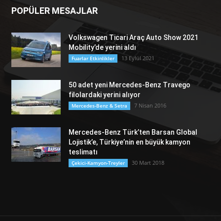
POPÜLER MESAJLAR
Volkswagen Ticari Araç Auto Show 2021
Mobility’de yerini aldı
13 Eylül 2021
Fuarlar Etkinlikler
50 adet yeni Mercedes-Benz Travego
filolardaki yerini alıyor
7 Nisan 2016
Mercedes-Benz & Setra
Mercedes-Benz Türk’ten Barsan Global
Lojistik’e, Türkiye’nin en büyük kamyon
teslimatı
30 Mart 2018
Çekici-Kamyon-Treyler