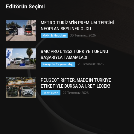
Editörün Seçimi
METRO TURİZM’İN PREMİUM TERCİHİ
NEOPLAN SKYLINER OLDU
30 Temmuz 2026
MAN & Neoplan
BMC PRO L 1852 TÜRKİYE TURUNU
BAŞARIYLA TAMAMLADI
29 Temmuz 2026
Karayolu Taşımacılığı
PEUGEOT RIFTER, MADE IN TÜRKİYE
ETİKETİYLE BURSA’DA ÜRETİLECEK!
27 Temmuz 2026
Hafif Ticari