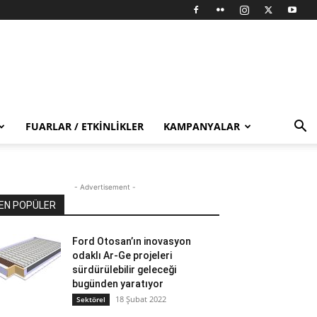
FUARLAR / ETKINLIKLER
KAMPANYALAR
- Advertisement -
EN POPÜLER
Ford Otosan’ın inovasyon
odaklı Ar-Ge projeleri
sürdürülebilir geleceği
bugünden yaratıyor
18 Şubat 2022
Sektörel