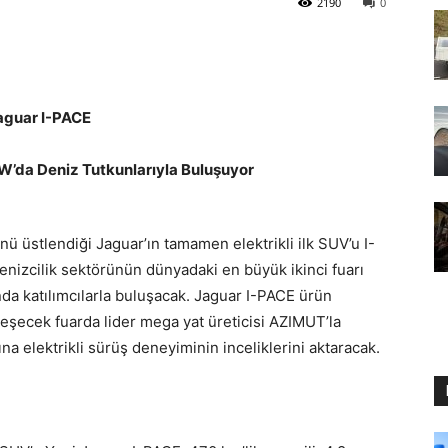
2190
0
aguar I-PACE
da Deniz Tutkunlarıyla Buluşuyor
ü üstlendiği Jaguar’ın tamamen elektrikli ilk SUV’u I-
enizcilik sektörünün dünyadaki en büyük ikinci fuarı
 katılımcılarla buluşacak. Jaguar I-PACE ürün
eşecek fuarda lider mega yat üreticisi AZIMUT’la
ına elektrikli sürüş deneyiminin inceliklerini aktaracak.