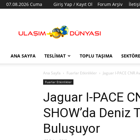
07.08.2026 Cuma
Giriş Yap / Kayıt Ol
Forum Arşiv
İleti
Ulaşım
Dünyası
ANA SAYFA
TESLIMAT
TOPLU TAŞIMA
SEKTÖR
Ana Sayfa
Fuarlar Etkinlikler
Jaguar I-PACE CNR A
Fuarlar Etkinlikler
Jaguar I-PACE C
SHOW’da Deniz T
Buluşuyor