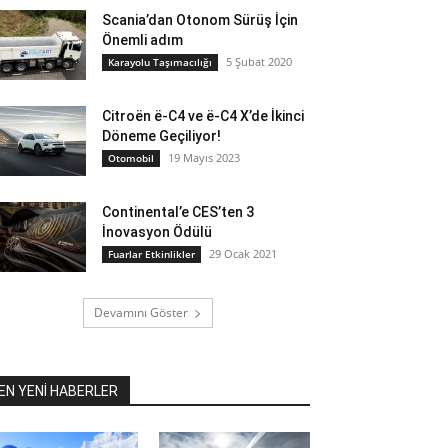
Scania’dan Otonom Sürüş İçin
Önemli adım
5 Şubat 2020
Karayolu Taşımacılığı
Citroën ë-C4 ve ë-C4 X’de İkinci
Döneme Geçiliyor!
19 Mayıs 2023
Otomobil
Continental’e CES’ten 3
İnovasyon Ödülü
29 Ocak 2021
Fuarlar Etkinlikler
Devamını Göster
EN YENİ HABERLER