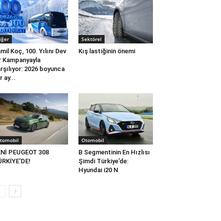
iğer
Sektörel
mil Koç, 100. Yılını Dev
Kış lastiğinin önemi
r Kampanyayla
rşılıyor: 2026 boyunca
r ay...
tomobil
Otomobil
ENİ PEUGEOT 308
B Segmentinin En Hızlısı
RKİYE’DE!
Şimdi Türkiye’de:
Hyundai i20 N