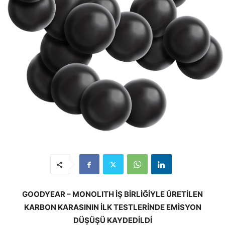
GOODYEAR – MONOLITH İŞ BİRLİĞİYLE ÜRETİLEN
KARBON KARASININ İLK TESTLERİNDE EMİSYON
DÜŞÜŞÜ KAYDEDİLDİ