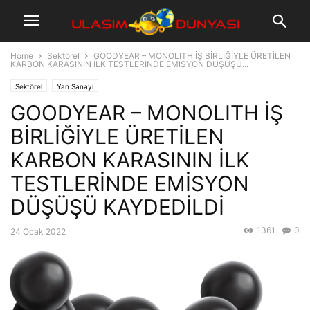
Home
Sektörel
GOODYEAR – MONOLITH İŞ BİRLİĞİYLE ÜRETİLEN
KARBON KARASININ İLK TESTLERİNDE EMİSYON DÜŞÜŞÜ...
Sektörel
Yan Sanayi
GOODYEAR – MONOLITH İŞ
BİRLİĞİYLE ÜRETİLEN
KARBON KARASININ İLK
TESTLERİNDE EMİSYON
DÜŞÜŞÜ KAYDEDİLDİ
1361
0
24 Ocak 2022