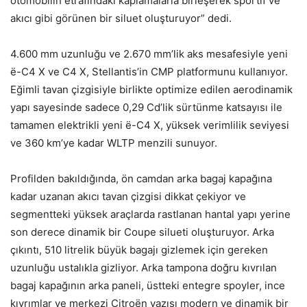
otomobilin etrafındaki kaplamalarla birleşerek sportif ve
akıcı gibi görünen bir siluet oluşturuyor” dedi.
4.600 mm uzunluğu ve 2.670 mm’lik aks mesafesiyle yeni
ë-C4 X ve C4 X, Stellantis’in CMP platformunu kullanıyor.
Eğimli tavan çizgisiyle birlikte optimize edilen aerodinamik
yapı sayesinde sadece 0,29 Cd’lik sürtünme katsayısı ile
tamamen elektrikli yeni ë-C4 X, yüksek verimlilik seviyesi
ve 360 km’ye kadar WLTP menzili sunuyor.
Profilden bakıldığında, ön camdan arka bagaj kapağına
kadar uzanan akıcı tavan çizgisi dikkat çekiyor ve
segmentteki yüksek araçlarda rastlanan hantal yapı yerine
son derece dinamik bir Coupe silueti oluşturuyor. Arka
çıkıntı, 510 litrelik büyük bagajı gizlemek için gereken
uzunluğu ustalıkla gizliyor. Arka tampona doğru kıvrılan
bagaj kapağının arka paneli, üstteki entegre spoyler, ince
kıvrımlar ve merkezi Citroën yazısı modern ve dinamik bir