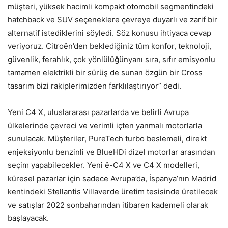
müşteri, yüksek hacimli kompakt otomobil segmentindeki
hatchback ve SUV seçeneklere çevreye duyarlı ve zarif bir
alternatif istediklerini söyledi. Söz konusu ihtiyaca cevap
veriyoruz. Citroën’den beklediğiniz tüm konfor, teknoloji,
güvenlik, ferahlık, çok yönlülüğünyanı sıra, sıfır emisyonlu
tamamen elektrikli bir sürüş de sunan özgün bir Cross
tasarım bizi rakiplerimizden farklılaştırıyor” dedi.
Yeni C4 X, uluslararası pazarlarda ve belirli Avrupa
ülkelerinde çevreci ve verimli içten yanmalı motorlarla
sunulacak. Müşteriler, PureTech turbo beslemeli, direkt
enjeksiyonlu benzinli ve BlueHDi dizel motorlar arasından
seçim yapabilecekler. Yeni ë-C4 X ve C4 X modelleri,
küresel pazarlar için sadece Avrupa’da, İspanya’nın Madrid
kentindeki Stellantis Villaverde üretim tesisinde üretilecek
ve satışlar 2022 sonbaharından itibaren kademeli olarak
başlayacak.