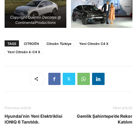
Copyright Quentin Decorps @
ContinentalProductions
TAGS
CITROËN
Citroën Türkiye
Yeni Citroën C4 X
Yeni Citroën ë-C4 X
Previous article
Next article
Hyundai’nin Yeni Elektriklisi
Gemlik Şahintepe’de Rekor
IONIQ 6 Tanıtıldı.
Katılım