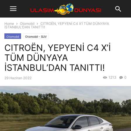
Home
Otomobil
CITROËN, YEPYENİ C4 X’İ TÜM DÜNYAYA
İSTANBUL’DAN TANITTI!
Otomobil
Otomobil - SUV
CITROËN, YEPYENİ C4 X’İ
TÜM DÜNYAYA
İSTANBUL’DAN TANITTI!
1213
0
29 Haziran 2022