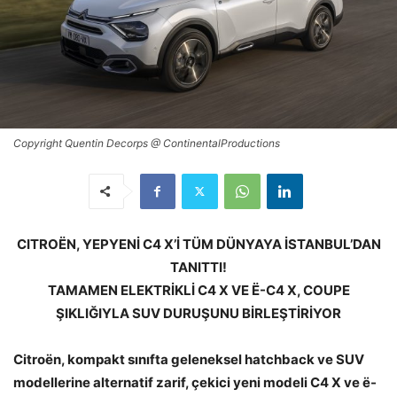
Copyright Quentin Decorps @ ContinentalProductions
CITROËN, YEPYENİ C4 X’İ TÜM DÜNYAYA İSTANBUL’DAN
TANITTI!
TAMAMEN ELEKTRİKLİ C4 X VE Ë-C4 X, COUPE
ŞIKLIĞIYLA SUV DURUŞUNU BİRLEŞTİRİYOR
Citroën, kompakt sınıfta geleneksel hatchback ve SUV
modellerine alternatif zarif, çekici yeni modeli C4 X ve ë-