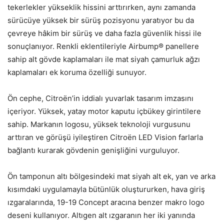
tekerlekler yükseklik hissini arttırırken, aynı zamanda
sürücüye yüksek bir sürüş pozisyonu yaratıyor bu da
çevreye hâkim bir sürüş ve daha fazla güvenlik hissi ile
sonuçlanıyor. Renkli eklentileriyle Airbump® panellere
sahip alt gövde kaplamaları ile mat siyah çamurluk ağzı
kaplamaları ek koruma özelliği sunuyor.
Ön cephe, Citroën’in iddialı yuvarlak tasarım imzasını
içeriyor. Yüksek, yatay motor kaputu içbükey girintilere
sahip. Markanın logosu, yüksek teknoloji vurgusunu
arttıran ve görüşü iyileştiren Citroën LED Vision farlarla
bağlantı kurarak gövdenin genişliğini vurguluyor.
Ön tamponun altı bölgesindeki mat siyah alt ek, yan ve arka
kısımdaki uygulamayla bütünlük oluştururken, hava giriş
ızgaralarında, 19-19 Concept aracına benzer makro logo
deseni kullanıyor. Altıgen alt ızgaranın her iki yanında