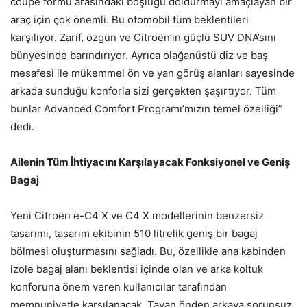
coupe formu arasındaki boşluğu doldurmayı amaçlayan bir
araç için çok önemli. Bu otomobil tüm beklentileri
karşılıyor. Zarif, özgün ve Citroën’in güçlü SUV DNA’sını
bünyesinde barındırıyor. Ayrıca olağanüstü diz ve baş
mesafesi ile mükemmel ön ve yan görüş alanları sayesinde
arkada sunduğu konforla sizi gerçekten şaşırtıyor. Tüm
bunlar Advanced Comfort Programı’mızın temel özelliği”
dedi.
Ailenin Tüm İhtiyacını Karşılayacak Fonksiyonel ve Geniş
Bagaj
Yeni Citroën ë-C4 X ve C4 X modellerinin benzersiz
tasarımı, tasarım ekibinin 510 litrelik geniş bir bagaj
bölmesi oluşturmasını sağladı. Bu, özellikle ana kabinden
izole bagaj alanı beklentisi içinde olan ve arka koltuk
konforuna önem veren kullanıcılar tarafından
memnuniyetle karşılanacak. Tavan önden arkaya sorunsuz