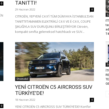
TANITTI!
0
29 Haziran 2022
0
Ç
ËN
CITROËN, YEPYENİ C4 X’İ TÜM DÜNYAYA İSTANBUL’DAN
IT
TANITTI!TAMAMEN ELEKTRİKLİ C4 X VE Ë-C4 X, COUPE
ta
ŞIKLIĞIYLA SUV DURUŞUNU BİRLEŞTİRİYOR Citroën,
ad
kompakt sınıfta geleneksel hatchback ve SUV...
T4
S
İ
RE
Otomobil
T
G
YENİ CITROËN C5 AIRCROSS SUV
TÜRKİYE’DE!
18 Haziran 2022
0
0
YENİ CITROËN C5 AIRCROSS SUV TÜRKİYE’DE! Konfor