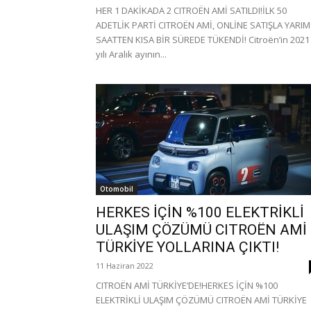
HER 1 DAKİKADA 2 CITROËN AMİ SATILDI!İLK 50
ADETLİK PARTİ CITROËN AMİ, ONLİNE SATIŞLA YARIM
SAATTEN KISA BİR SÜREDE TÜKENDİ! Citroën’in 2021
yılı Aralık ayının...
Otomobil
HERKES İÇİN %100 ELEKTRİKLİ
ULAŞIM ÇÖZÜMÜ CITROËN AMİ
TÜRKİYE YOLLARINA ÇIKTI!
11 Haziran 2022
CITROËN AMİ TÜRKİYE’DE!HERKES İÇİN %100
ELEKTRİKLİ ULAŞIM ÇÖZÜMÜ CITROËN AMİ TÜRKİYE