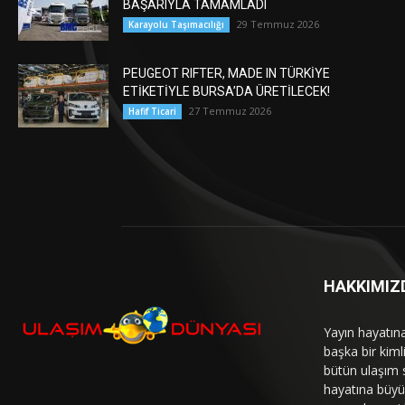
BAŞARIYLA TAMAMLADI
29 Temmuz 2026
Karayolu Taşımacılığı
PEUGEOT RIFTER, MADE IN TÜRKİYE
ETİKETİYLE BURSA’DA ÜRETİLECEK!
27 Temmuz 2026
Hafif Ticari
HAKKIMIZ
Yayın hayatın
başka bir kim
bütün ulaşım 
hayatına büyük