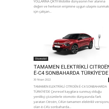
YOLLARINA ÇIKTI! Mobilite dünyasının her alanına
değen ve herkesin erişimine uygun ulaşımı sunmak
için çalışan...
Otomobil
TAMAMEN ELEKTRİKLİ CITROË
Ë-C4 SONBAHARDA TÜRKİYE’DE
30 Nisan 2022
TAMAMEN ELEKTRİKLİ CITROËN Ë-C4 SONBAHARDA
TÜRKİYE’DE Çevresel kaygılara sunmuş olduğu
yenilikçi çözümlerle otomotiv dünyasında fark
yaratan Citroën, C4’ün tamamen elektrikli versiyon
olan ë-C4’ü sonbaharda...