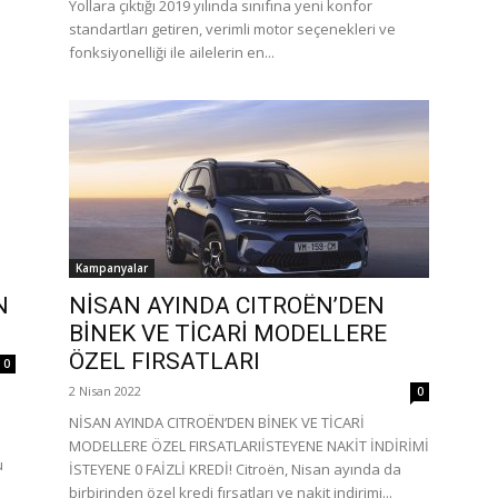
Yollara çıktığı 2019 yılında sınıfına yeni konfor
standartları getiren, verimli motor seçenekleri ve
fonksiyonelliği ile ailelerin en...
Kampanyalar
N
NİSAN AYINDA CITROËN’DEN
BİNEK VE TİCARİ MODELLERE
ÖZEL FIRSATLARI
0
2 Nisan 2022
0
NİSAN AYINDA CITROËN’DEN BİNEK VE TİCARİ
MODELLERE ÖZEL FIRSATLARIİSTEYENE NAKİT İNDİRİMİ
u
İSTEYENE 0 FAİZLİ KREDİ! Citroën, Nisan ayında da
birbirinden özel kredi fırsatları ve nakit indirimi...