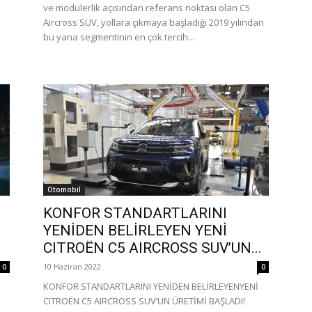
ve modülerlik açısından referans noktası olan C5
Aircross SUV, yollara çıkmaya başladığı 2019 yılından
bu yana segmentinin en çok tercih...
Otomobil
KONFOR STANDARTLARINI
YENİDEN BELİRLEYEN YENİ
CITROËN C5 AIRCROSS SUV’UN...
10 Haziran 2022
0
0
KONFOR STANDARTLARINI YENİDEN BELİRLEYENYENİ
CITROËN C5 AIRCROSS SUV’UN ÜRETİMİ BAŞLADI!