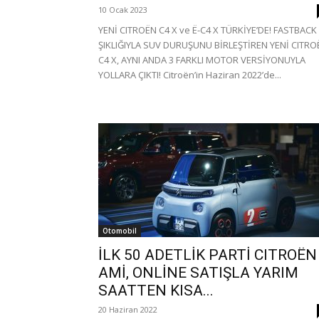
10 Ocak 2023
YENİ CITROËN C4 X ve Ë-C4 X TÜRKİYE’DE! FASTBACK
ŞIKLIĞIYLA SUV DURUŞUNU BİRLEŞTİREN YENİ CITRO
C4 X, AYNI ANDA 3 FARKLI MOTOR VERSİYONUYLA
YOLLARA ÇIKTI! Citroën’in Haziran 2022’de...
Otomobil
İLK 50 ADETLİK PARTİ CITROËN
AMİ, ONLİNE SATIŞLA YARIM
SAATTEN KISA...
20 Haziran 2022