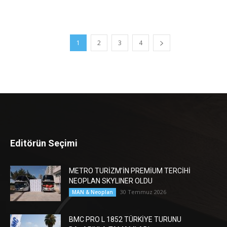
1
2
3
4
Editörün Seçimi
METRO TURİZM’İN PREMİUM TERCİHİ
NEOPLAN SKYLINER OLDU
30 Temmuz 2026
MAN & Neoplan
BMC PRO L 1852 TÜRKİYE TURUNU