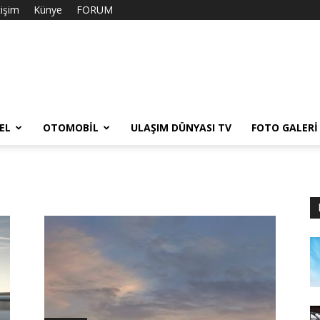
tişim
Künye
FORUM
EL
OTOMOBIL
ULAŞIM DÜNYASI TV
FOTO GALERI