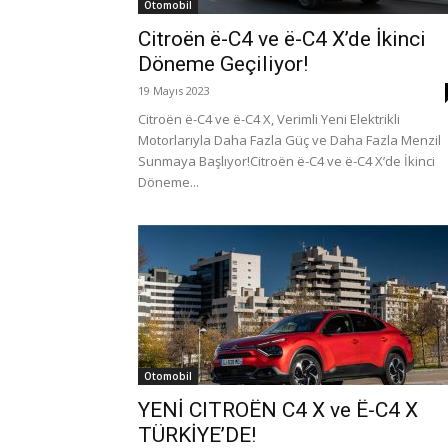
Otomobil
Citroën ë-C4 ve ë-C4 X’de İkinci
Döneme Geçiliyor!
19 Mayıs 2023
Citroën ë-C4 ve ë-C4 X, Verimli Yeni Elektrikli
Motorlarıyla Daha Fazla Güç ve Daha Fazla Menzil
Sunmaya Başlıyor!Citroën ë-C4 ve ë-C4 X’de İkinci
Döneme...
Otomobil
YENİ CITROËN C4 X ve Ë-C4 X
TÜRKİYE’DE!