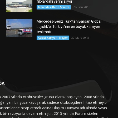
filolardaki yerini alıyor
7 Nisan 2016
Mercedes-Benz & Setra
Mercedes-Benz Türk’ten Barsan Global
Lojistik’e, Türkiye’nin en büyük kamyon
teslimatı
30 Mart 2018
Çekici-Kamyon-Treyler
DA
a 2007 yılında otobüscüler grubu olarak başlayan, 2008 yılında
liğe, yeni bir yüze kavuşarak sadece otobüsçülere hitap etmeyip
sistemlerine hitap etmek adına Ulaşım Dünyası adı altında yayın
 bir revizyonla devam etmiştir. 2015 yılında Forum siteleri