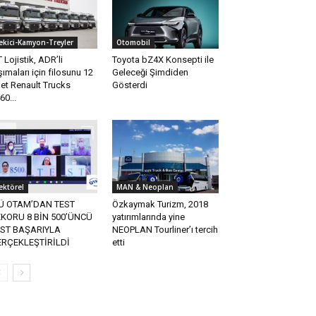
ekici-Kamyon-Treyler
Otomobil
T Lojistik, ADR’li
Toyota bZ4X Konsepti ile
şımaları için filosunu 12
Geleceği Şimdiden
et Renault Trucks
Gösterdi
60...
ektörel
MAN & Neoplan
TÜ OTAM’DAN TEST
Özkaymak Turizm, 2018
KORU 8 BİN 500’ÜNCÜ
yatırımlarında yine
EST BAŞARIYLA
NEOPLAN Tourliner’ı tercih
ERÇEKLEŞTİRİLDİ
etti