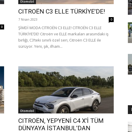
Otomobil
CITROËN C3 ELLE TÜRKİYE’DE!
7 Nisan 2023
0
0
ŞİMDİ MODA CITROËN C3 ELLE! CITROËN C3 ELLE
TÜRKİYE’DE! Citroën ve ELLE markaları arasındaki iş
birliği, C3’teki sınırlı özel seri, Citroën C3 ELLE ile
sürüyor. Yeni, şık, ilham...
Otomobil
CITROËN, YEPYENİ C4 X’İ TÜM
DÜNYAYA İSTANBUL’DAN