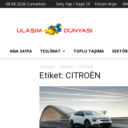
08.08.2026 Cumartesi
Giriş Yap / Kayıt Ol
Forum Arşiv
İle
Ulaşım
Dünyası
ANA SAYFA
TESLIMAT
TOPLU TAŞIMA
SEKTÖR
Ana Sayfa
Etiketler
CITROËN
Etiket: CITROËN