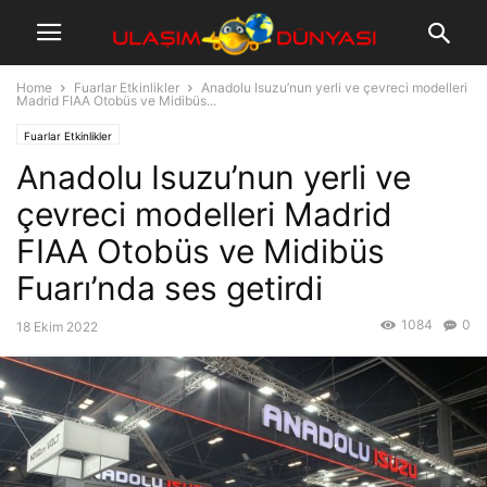
Home
Fuarlar Etkinlikler
Anadolu Isuzu’nun yerli ve çevreci modelleri
Madrid FIAA Otobüs ve Midibüs...
Fuarlar Etkinlikler
Anadolu Isuzu’nun yerli ve
çevreci modelleri Madrid
FIAA Otobüs ve Midibüs
Fuarı’nda ses getirdi
1084
0
18 Ekim 2022