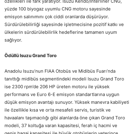
özellikleri ile fark yaratıyor. Isuzu Kendo/Interliner CNG,
yüzde 100 biyogaz uyumlu CNG motoru sayesinde
emisyon salınımını çok ciddi oranlarda düşürüyor.
Sürdürülebilirliği sayesinde işletmecisine pozitif katkı ve
ülkelerin sürdürülebilirlik hedeflerine tamamen uyum
sağlıyor.
Ödüllü Isuzu
Grand Toro
Anadolu Isuzu’nun FIAA Otobüs ve Midibüs Fuarı’nda
tanıttığı midibüs segmentindeki modeli Isuzu Grand Toro
ise 2300 rpm’de 206 HP üreten motoru ile yüksek
performans ve Euro 6-E emisyon standartlarına uygun
düşük emisyon avantajı sunuyor. Yüksek manevra kabiliyeti
ile özellikle kısa ve orta mesafeli servis, turistik ve
havaalanı taşımacılığı gibi alanlarda öne çıkan Grand Toro
modeli, 37 koltuğa varan kapasitesi, ferah iç hacmi ve
geniş bagaj kapasitesi ile büyük otobüslerin yeterince