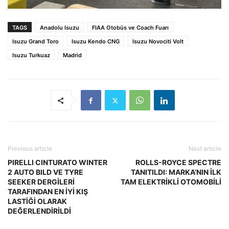
TAGS
Anadolu Isuzu
FIAA Otobüs ve Coach Fuarı
Isuzu Grand Toro
Isuzu Kendo CNG
Isuzu Novociti Volt
Isuzu Turkuaz
Madrid
Previous article
Next article
PIRELLI CINTURATO WINTER
ROLLS-ROYCE SPECTRE
2 AUTO BILD VE TYRE
TANITILDI: MARKA’NIN İLK
SEEKER DERGİLERİ
TAM ELEKTRİKLİ OTOMOBİLİ
TARAFINDAN EN İYİ KIŞ
LASTİĞİ OLARAK
DEĞERLENDİRİLDİ