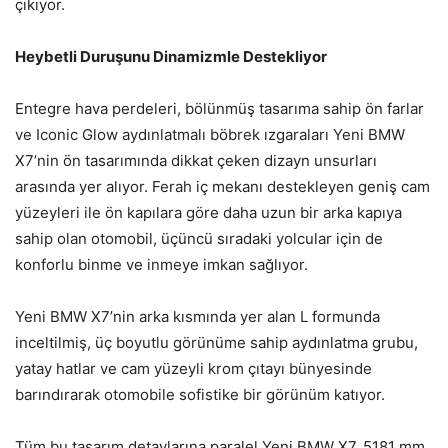
çıkıyor.
Heybetli Duruşunu Dinamizmle Destekliyor
Entegre hava perdeleri, bölünmüş tasarıma sahip ön farlar
ve Iconic Glow aydınlatmalı böbrek ızgaraları Yeni BMW
X7’nin ön tasarımında dikkat çeken dizayn unsurları
arasında yer alıyor. Ferah iç mekanı destekleyen geniş cam
yüzeyleri ile ön kapılara göre daha uzun bir arka kapıya
sahip olan otomobil, üçüncü sıradaki yolcular için de
konforlu binme ve inmeye imkan sağlıyor.
Yeni BMW X7’nin arka kısmında yer alan L formunda
inceltilmiş, üç boyutlu görünüme sahip aydınlatma grubu,
yatay hatlar ve cam yüzeyli krom çıtayı bünyesinde
barındırarak otomobile sofistike bir görünüm katıyor.
Tüm bu tasarım detaylarına paralel Yeni BMW X7, 5181 mm