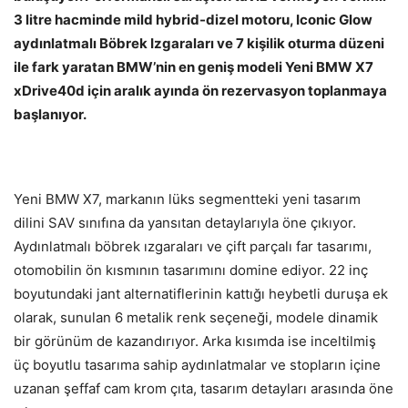
3 litre hacminde mild hybrid-dizel motoru, Iconic Glow
aydınlatmalı Böbrek Izgaraları ve 7 kişilik oturma düzeni
ile fark yaratan BMW’nin en geniş modeli Yeni BMW X7
xDrive40d için aralık ayında ön rezervasyon toplanmaya
başlanıyor.
Yeni BMW X7, markanın lüks segmentteki yeni tasarım
dilini SAV sınıfına da yansıtan detaylarıyla öne çıkıyor.
Aydınlatmalı böbrek ızgaraları ve çift parçalı far tasarımı,
otomobilin ön kısmının tasarımını domine ediyor. 22 inç
boyutundaki jant alternatiflerinin kattığı heybetli duruşa ek
olarak, sunulan 6 metalik renk seçeneği, modele dinamik
bir görünüm de kazandırıyor. Arka kısımda ise inceltilmiş
üç boyutlu tasarıma sahip aydınlatmalar ve stopların içine
uzanan şeffaf cam krom çıta, tasarım detayları arasında öne