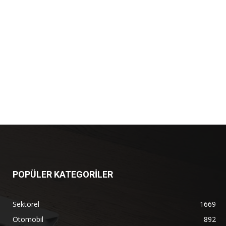
POPÜLER KATEGORİLER
Sektörel
1669
Otomobil
892