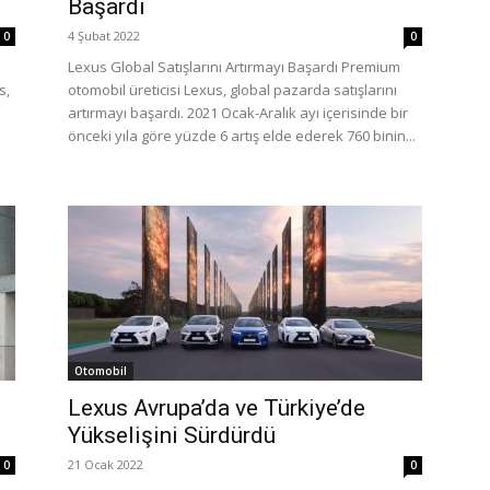
Başardı
4 Şubat 2022
0
0
Lexus Global Satışlarını Artırmayı Başardı Premium
s,
otomobil üreticisi Lexus, global pazarda satışlarını
artırmayı başardı. 2021 Ocak-Aralık ayı içerisinde bir
önceki yıla göre yüzde 6 artış elde ederek 760 binin...
Otomobil
Lexus Avrupa’da ve Türkiye’de
Yükselişini Sürdürdü
21 Ocak 2022
0
0