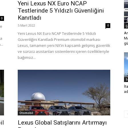
e
Yeni Lexus NX Euro NCAP
Testlerinde 5 Yıldızlı Güvenliğini
Kanıtladı
0
5 Mart 2022
0
le
Ç
Yeni Lexus NX Euro NCAP Testlerinde 5 Yıldızlı
An
ya
MA
Güvenliğini Kanıtladı Premium otomobil markası
gü
..
Lexus, tamamen yeni NX’in kapsamlı gelişmiş güvenlik
ve sürücü asistanları sistemlerini içeren özellikleriyle
bağımsız...
S
İt
ad
Otomobil
il
Lexus Global Satışlarını Artırmayı