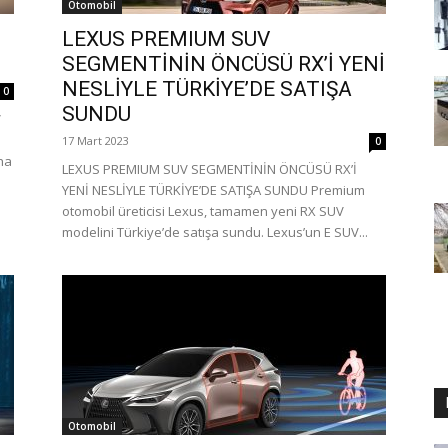
Otomobil
LEXUS PREMIUM SUV
SEGMENTİNİN ÖNCÜSÜ RX’İ YENİ
NESLİYLE TÜRKİYE’DE SATIŞA
0
SUNDU
V
17 Mart 2023
0
ha
LEXUS PREMIUM SUV SEGMENTİNİN ÖNCÜSÜ RX’İ
YENİ NESLİYLE TÜRKİYE’DE SATIŞA SUNDU Premium
otomobil üreticisi Lexus, tamamen yeni RX SUV
modelini Türkiye’de satışa sundu. Lexus’un E SUV...
Otomobil