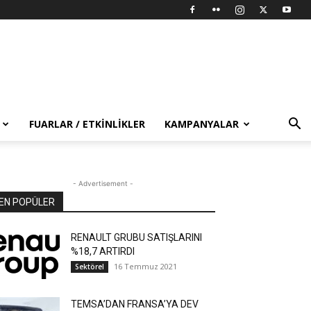
FUARLAR / ETKINLIKLER
KAMPANYALAR
- Advertisement -
EN POPÜLER
RENAULT GRUBU SATIŞLARINI
%18,7 ARTIRDI
16 Temmuz 2021
Sektörel
TEMSA’DAN FRANSA’YA DEV