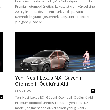
Lexus Avrupa’da ve Türkiye’de Yükselişini Sürdürdü
il
Premium otomobil üreticisi Lexus, istikrarlı yükselişine
2021 yılında da devam etti. Türkiye’de pazarın
üzerinde büyüme göstererek satışlarını bir önceki
yıla göre yüzde 62...
Otomobil
Yeni Nesil Lexus NX “Güvenli
Otomobil” Ödülü’nü Aldı
31 Aralık 2021
0
0
Yeni Nesil Lexus NX “Güvenli Otomobil” Ödülü’nü Aldı
Premium otomobil üreticisi Lexus’un yeni nesil NX
modeli, segmentinde dikkat çeken yeni güvenlik