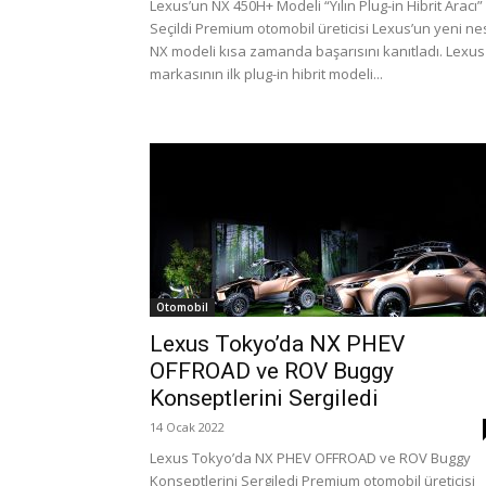
Lexus’un NX 450H+ Modeli “Yılın Plug-in Hibrit Aracı”
Seçildi Premium otomobil üreticisi Lexus’un yeni nes
NX modeli kısa zamanda başarısını kanıtladı. Lexus
markasının ilk plug-in hibrit modeli...
Otomobil
Lexus Tokyo’da NX PHEV
OFFROAD ve ROV Buggy
Konseptlerini Sergiledi
14 Ocak 2022
Lexus Tokyo’da NX PHEV OFFROAD ve ROV Buggy
Konseptlerini Sergiledi Premium otomobil üreticisi