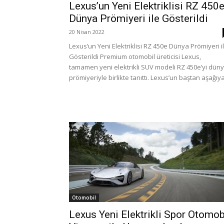
Lexus’un Yeni Elektriklisi RZ 450
Dünya Prömiyeri ile Gösterildi
20 Nisan 2022
Lexus’un Yeni Elektriklisi RZ 450e Dünya Prömiyeri i
Gösterildi Premium otomobil üreticisi Lexus,
tamamen yeni elektrikli SUV modeli RZ 450e’yi dün
prömiyeriyle birlikte tanıttı. Lexus’un baştan aşağıya.
Otomobil
Lexus Yeni Elektrikli Spor Otomob