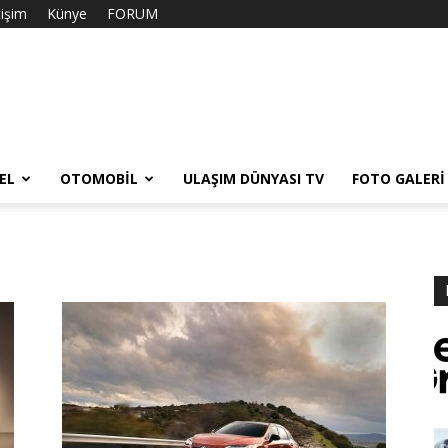
tişim
Künye
FORUM
EL
OTOMOBIL
ULAŞIM DÜNYASI TV
FOTO GALERI