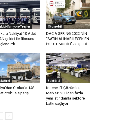
ekici-Kamyon-Treyler
Otomobil
kara Nakliyat 10 Adet
DACIA SPRING 2022’NİN
N çekici ile filosunu
“SATIN ALINABİLECEK EN
çlendirdi
İYİ OTOMOBİLİ” SEÇİLDİ
ektörel
Sektörel
alya’dan Otokar’a 148
Küresel IT Çözümleri
et otobüs siparişi
Merkezi 200’den fazla
yeni istihdamla sektöre
katkı sağlıyor