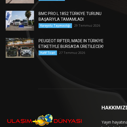
BMC PRO L 1852 TÜRKİYE TURUNU
BAŞARIYLA TAMAMLADI
29 Temmuz 2026
Karayolu Taşımacılığı
PEUGEOT RIFTER, MADE IN TÜRKİYE
ETİKETİYLE BURSA’DA ÜRETİLECEK!
27 Temmuz 2026
Hafif Ticari
HAKKIMIZ
Yayın hayatın