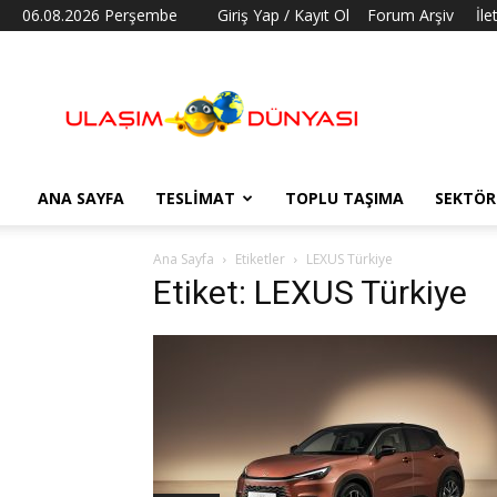
06.08.2026 Perşembe
Giriş Yap / Kayıt Ol
Forum Arşiv
İle
Ulaşım
Dünyası
ANA SAYFA
TESLIMAT
TOPLU TAŞIMA
SEKTÖR
Ana Sayfa
Etiketler
LEXUS Türkiye
Etiket: LEXUS Türkiye