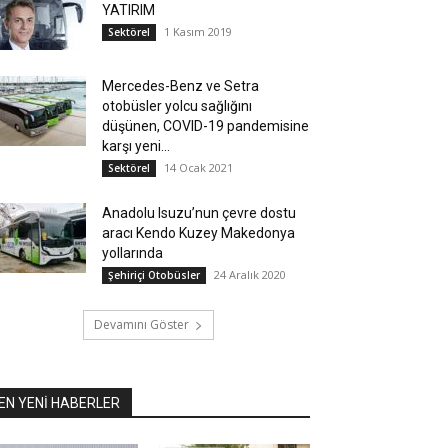
YATIRIM
1 Kasım 2019
Sektörel
Mercedes-Benz ve Setra
otobüsler yolcu sağlığını
düşünen, COVID-19 pandemisine
karşı yeni...
14 Ocak 2021
Sektörel
Anadolu Isuzu’nun çevre dostu
aracı Kendo Kuzey Makedonya
yollarında
24 Aralık 2020
Şehiriçi Otobüsler
Devamını Göster
EN YENİ HABERLER