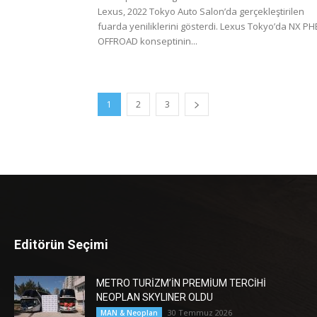
Lexus, 2022 Tokyo Auto Salon’da gerçekleştirilen
fuarda yeniliklerini gösterdi. Lexus Tokyo’da NX PH
OFFROAD konseptinin...
1
2
3
Editörün Seçimi
METRO TURİZM’İN PREMİUM TERCİHİ
NEOPLAN SKYLINER OLDU
30 Temmuz 2026
MAN & Neoplan