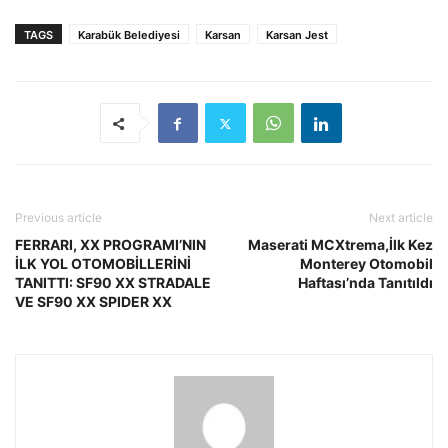
TAGS
Karabük Belediyesi
Karsan
Karsan Jest
Previous article
Next article
FERRARI, XX PROGRAMI’NIN
Maserati MCXtrema,İlk Kez
İLK YOL OTOMOBİLLERİNİ
Monterey Otomobil
TANITTI: SF90 XX STRADALE
Haftası’nda Tanıtıldı
VE SF90 XX SPIDER XX