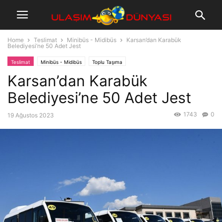
Home
Teslimat
Minibüs - Midibüs
Karsan’dan Karabük
Belediyesi’ne 50 Adet Jest
Teslimat
Minibüs - Midibüs
Toplu Taşıma
Karsan’dan Karabük
Belediyesi’ne 50 Adet Jest
1743
0
19 Ağustos 2023