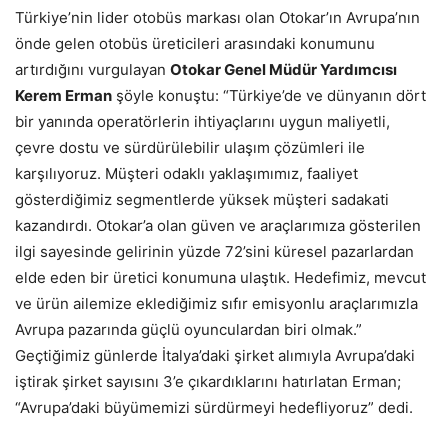
Türkiye’nin lider otobüs markası olan Otokar’ın Avrupa’nın
önde gelen otobüs üreticileri arasındaki konumunu
artırdığını vurgulayan
Otokar Genel Müdür Yardımcısı
Kerem Erman
şöyle konuştu: “Türkiye’de ve dünyanın dört
bir yanında operatörlerin ihtiyaçlarını uygun maliyetli,
çevre dostu ve sürdürülebilir ulaşım çözümleri ile
karşılıyoruz. Müşteri odaklı yaklaşımımız, faaliyet
gösterdiğimiz segmentlerde yüksek müşteri sadakati
kazandırdı. Otokar’a olan güven ve araçlarımıza gösterilen
ilgi sayesinde gelirinin yüzde 72’sini küresel pazarlardan
elde eden bir üretici konumuna ulaştık. Hedefimiz, mevcut
ve ürün ailemize eklediğimiz sıfır emisyonlu araçlarımızla
Avrupa pazarında güçlü oyunculardan biri olmak.”
Geçtiğimiz günlerde İtalya’daki şirket alımıyla Avrupa’daki
iştirak şirket sayısını 3’e çıkardıklarını hatırlatan Erman;
“Avrupa’daki büyümemizi sürdürmeyi hedefliyoruz” dedi.