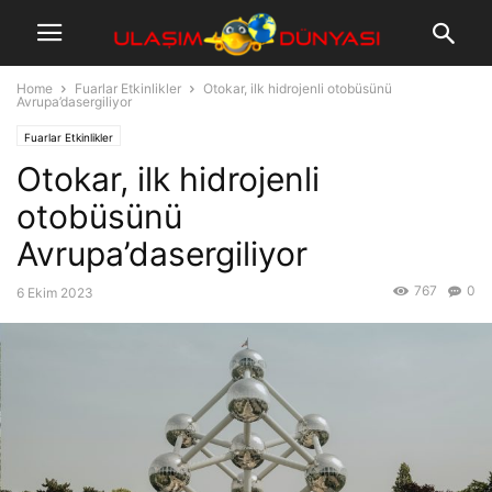
Home
Fuarlar Etkinlikler
Otokar, ilk hidrojenli otobüsünü
Avrupa’dasergiliyor
Fuarlar Etkinlikler
Otokar, ilk hidrojenli
otobüsünü
Avrupa’dasergiliyor
767
0
6 Ekim 2023