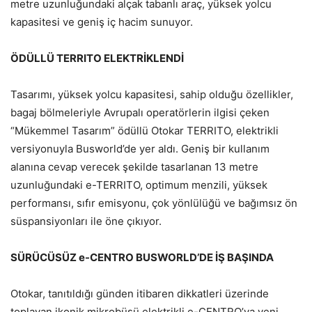
metre uzunluğundaki alçak tabanlı araç, yüksek yolcu
kapasitesi ve geniş iç hacim sunuyor.
ÖDÜLLÜ TERRITO ELEKTRİKLENDİ
Tasarımı, yüksek yolcu kapasitesi, sahip olduğu özellikler,
bagaj bölmeleriyle Avrupalı operatörlerin ilgisi çeken
“Mükemmel Tasarım” ödüllü Otokar TERRITO, elektrikli
versiyonuyla Busworld’de yer aldı. Geniş bir kullanım
alanına cevap verecek şekilde tasarlanan 13 metre
uzunluğundaki e-TERRITO, optimum menzili, yüksek
performansı, sıfır emisyonu, çok yönlülüğü ve bağımsız ön
süspansiyonları ile öne çıkıyor.
SÜRÜCÜSÜZ e-CENTRO BUSWORLD’DE İŞ BAŞINDA
Otokar, tanıtıldığı günden itibaren dikkatleri üzerinde
toplayan ikonik mikrobüsü elektrikli e-CENTRO’ya yeni