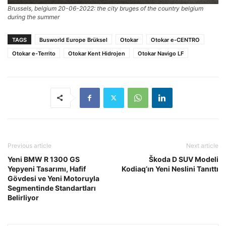
Brussels, belgium 20-06-2022: the city bruges of the country belgium
during the summer
TAGS
Busworld Europe Brüksel
Otokar
Otokar e-CENTRO
Otokar e-Territo
Otokar Kent Hidrojen
Otokar Navigo LF
Previous article
Next article
Yeni BMW R 1300 GS
Škoda D SUV Modeli
Yepyeni Tasarımı, Hafif
Kodiaq’ın Yeni Neslini Tanıttı
Gövdesi ve Yeni Motoruyla
Segmentinde Standartları
Belirliyor