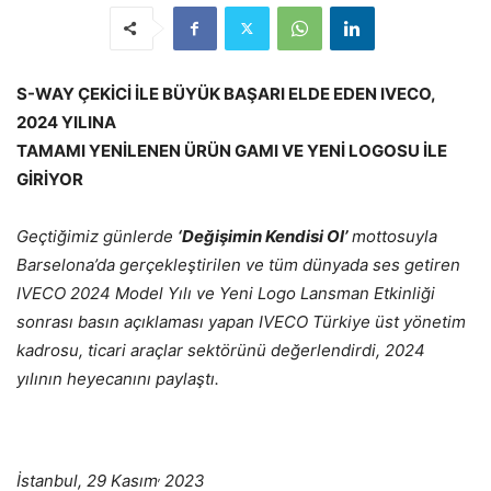
S-WAY ÇEKİCİ İLE BÜYÜK BAŞARI ELDE EDEN IVECO,
2024 YILINA
TAMAMI YENİLENEN ÜRÜN GAMI VE YENİ LOGOSU İLE
GİRİYOR
Geçti
ğ
imiz g
ü
nlerde
‘De
ğ
i
ş
imin Kendisi Ol’
mottosuyla
Barselona’da gerçekleştirilen ve tüm dünyada ses getiren
IVECO 2024 Model Yılı ve Yeni Logo Lansman Etkinli
ğ
i
sonrası basın açıklaması yapan IVECO Türkiye üst yönetim
kadrosu, ticari araçlar sektörünü de
ğ
erlendirdi, 2024
y
ı
l
ı
nın heyecanını paylaştı.
,
İstanbul, 29 Kasım
2023