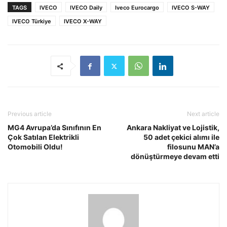
TAGS
IVECO
IVECO Daily
Iveco Eurocargo
IVECO S-WAY
IVECO Türkiye
IVECO X-WAY
Previous article
Next article
MG4 Avrupa’da Sınıfının En
Ankara Nakliyat ve Lojistik,
Çok Satılan Elektrikli
50 adet çekici alımı ile
Otomobili Oldu!
filosunu MAN’a
dönüştürmeye devam etti