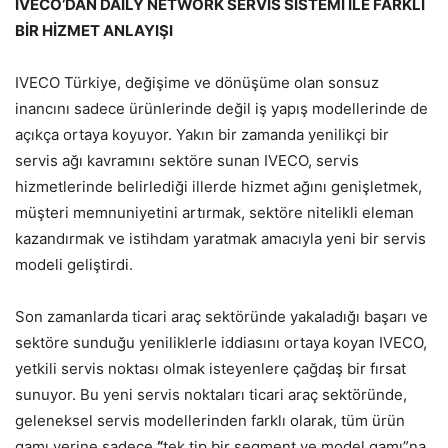
IVECO’DAN DAILY NETWORK SERV
İ
S S
İ
STEM
İ
İ
LE FARKLI
B
İ
R H
İ
ZMET ANLAYI
Ş
I
IVECO Türkiye, değişime ve dönüşüme olan sonsuz
inancını sadece ürünlerinde değil iş yapış modellerinde de
açıkça ortaya koyuyor. Yakın bir zamanda yenilikçi bir
servis ağı kavramını sektöre sunan IVECO, servis
hizmetlerinde belirlediği illerde hizmet ağını genişletmek,
müşteri memnuniyetini artırmak, sektöre nitelikli eleman
kazandırmak ve istihdam yaratmak amacıyla yeni bir servis
modeli geliştirdi.
Son zamanlarda ticari araç sektöründe yakaladığı başarı ve
sektöre sunduğu yeniliklerle iddiasını ortaya koyan IVECO,
yetkili servis noktası olmak isteyenlere çağdaş bir fırsat
sunuyor. Bu yeni servis noktaları ticari araç sektöründe,
geleneksel servis modellerinden farklı olarak, tüm ürün
gamı yerine sadece
“
tek tip bir segment ve model gamı”na