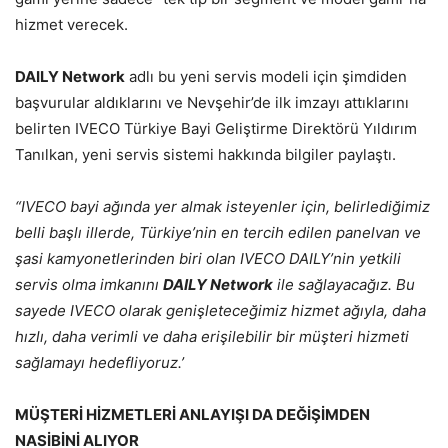
hizmet verecek.
DAILY Network
adlı bu yeni servis modeli için şimdiden
başvurular aldıklarını ve Nevşehir’de ilk imzayı attıklarını
belirten IVECO Türkiye Bayi Geliştirme Direktörü Yıldırım
Tanılkan, yeni servis sistemi hakkında bilgiler paylaştı.
“IVECO bayi a
ğ
ı
nda yer almak isteyenler için, belirledi
ğ
imiz
belli ba
ş
l
ı
illerde, Türkiye’nin en tercih edilen panelvan ve
şasi kamyonetlerinden biri olan IVECO DAILY’nin yetkili
servis olma imkanını
DAILY Network
ile sa
ğ
layaca
ğ
ı
z. Bu
sayede IVECO olarak geni
ş
letece
ğ
imiz hizmet a
ğ
ı
yla, daha
h
ı
zl
ı
, daha verimli ve daha eri
ş
ilebilir bir m
üş
teri hizmeti
sa
ğ
lamay
ı
hedefliyoruz.
’
MÜŞTER
İ
H
İ
ZMETLER
İ
ANLAYI
Ş
I DA DE
Ğİ
Ş
İ
MDEN
NAS
İ
B
İ
N
İ
ALIYOR