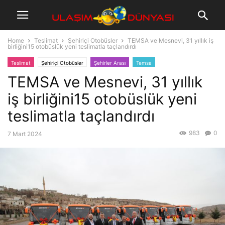
Home
Teslimat
Şehiriçi Otobüsler
TEMSA ve Mesnevi, 31 yıllık iş
birliğini15 otobüslük yeni teslimatla taçlandırdı
Teslimat
Şehiriçi Otobüsler
Şehirler Arası
Temsa
TEMSA ve Mesnevi, 31 yıllık
iş birliğini15 otobüslük yeni
teslimatla taçlandırdı
983
0
7 Mart 2024