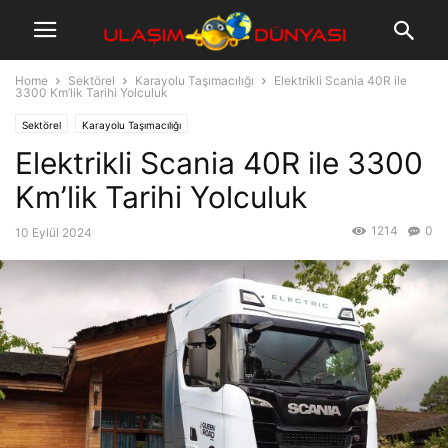
Home
Sektörel
Karayolu Taşımacılığı
Elektrikli Scania 40R ile
3300 Km’lik Tarihi Yolculuk
Sektörel
Karayolu Taşımacılığı
Elektrikli Scania 40R ile 3300
Km’lik Tarihi Yolculuk
1214
0
10 Eylül 2024