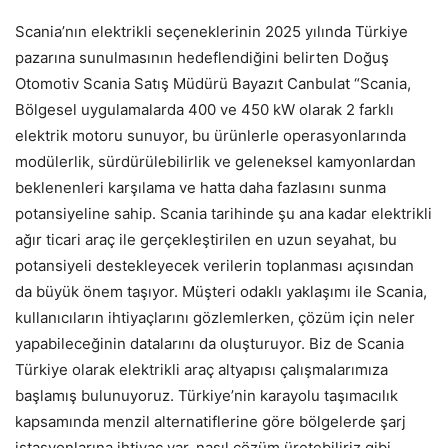
Scania’nın elektrikli seçeneklerinin 2025 yılında Türkiye
pazarına sunulmasının hedeflendiğini belirten Doğuş
Otomotiv Scania Satış Müdürü Bayazıt Canbulat “Scania,
Bölgesel uygulamalarda 400 ve 450 kW olarak 2 farklı
elektrik motoru sunuyor, bu ürünlerle operasyonlarında
modülerlik, sürdürülebilirlik ve geleneksel kamyonlardan
beklenenleri karşılama ve hatta daha fazlasını sunma
potansiyeline sahip. Scania tarihinde şu ana kadar elektrikli
ağır ticari araç ile gerçekleştirilen en uzun seyahat, bu
potansiyeli destekleyecek verilerin toplanması açısından
da büyük önem taşıyor. Müşteri odaklı yaklaşımı ile Scania,
kullanıcıların ihtiyaçlarını gözlemlerken, çözüm için neler
yapabileceğinin datalarını da oluşturuyor. Biz de Scania
Türkiye olarak elektrikli araç altyapısı çalışmalarımıza
başlamış bulunuyoruz. Türkiye’nin karayolu taşımacılık
kapsamında menzil alternatiflerine göre bölgelerde şarj
istasyonlarına ihtiyaç var, nasıl çözüm üretebiliriz gibi