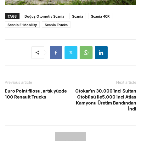
TAGS
Doğuş Otomotiv Scania
Scania
Scania 40R
Scania E-Mobility
Scania Trucks
Previous article
Next article
Euro Point filosu, artık yüzde
Otokar’ın 30.000’inci Sultan
100 Renault Trucks
Otobüsü ile5.000’inci Atlas
Kamyonu Üretim Bandından
İndi