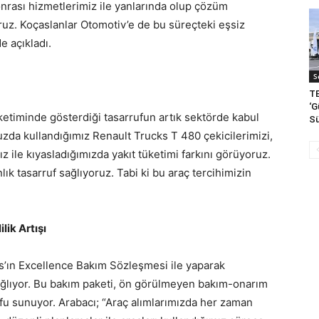
sonrası hizmetlerimiz ile yanlarında olup çözüm
oruz. Koçaslanlar Otomotiv’e de bu süreçteki eşsiz
e açıkladı.
S
TE
‘G
üketiminde gösterdiği tasarrufun artık sektörde kabul
Sü
uzda kullandığımız Renault Trucks T 480 çekicilerimizi,
ız ile kıyasladığımızda yakıt tüketimi farkını görüyoruz.
lık tasarruf sağlıyoruz. Tabi ki bu araç tercihimizin
lik Artışı
s’ın Excellence Bakım Sözleşmesi ile yaparak
ğlıyor. Bu bakım paketi, ön görülmeyen bakım-onarım
ufu sunuyor. Arabacı; “Araç alımlarımızda her zaman