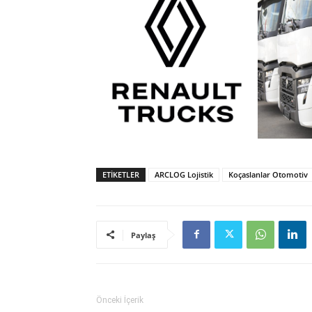
ETIKETLER
ARCLOG Lojistik
Koçaslanlar Otomotiv
Paylaş
Önceki İçerik