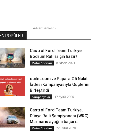
- Advertisement -
EN POPÜLER
Castrol Ford Team Türkiye
Bodrum Rallisi için hazır!
8 Nisan 2021
Motor Sporları
obilet.com ve Papara %5 Nakit
İadesi Kampanyasıyla Güçlerini
Birleştirdi
17 Eylül 2020
Kampanyalar
Castrol Ford Team Türkiye,
Dünya Ralli Şampiyonası (WRC)
Marmaris ayağını başarı...
22 Eylül 2020
Motor Sporları