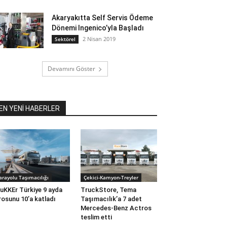
Akaryakıtta Self Servis Ödeme
Dönemi Ingenico’yla Başladı
2 Nisan 2019
Sektörel
Devamını Göster
EN YENİ HABERLER
arayolu Taşımacılığı
Çekici-Kamyon-Treyler
uKKEr Türkiye 9 ayda
TruckStore, Tema
rosunu 10’a katladı
Taşımacılık’a 7 adet
Mercedes-Benz Actros
teslim etti