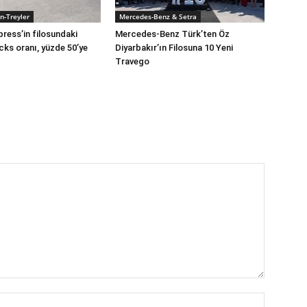
n-Treyler
Mercedes-Benz & Setra
press’in filosundaki
Mercedes-Benz Türk’ten Öz
cks oranı, yüzde 50’ye
Diyarbakır’ın Filosuna 10 Yeni
Travego