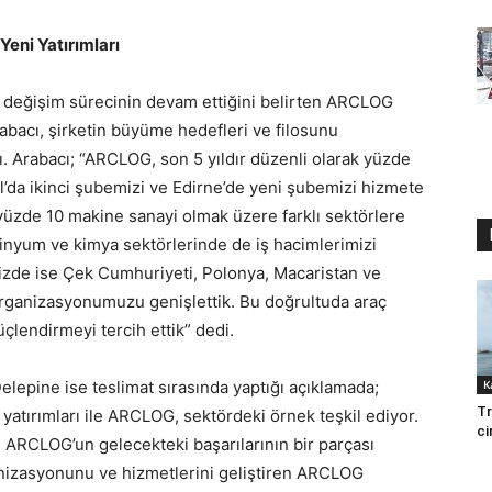
 Yeni Yatırımları
 değişim sürecinin devam ettiğini belirten ARCLOG
abacı, şirketin büyüme hedefleri ve filosunu
ı. Arabacı; “ARCLOG, son 5 yıldır düzenli olarak yüzde
’da ikinci şubemizi ve Edirne’de yeni şubemizi hizmete
yüzde 10 makine sanayi olmak üzere farklı sektörlere
inyum ve kimya sektörlerinde de iş hacimlerimizi
rimizde ise Çek Cumhuriyeti, Polonya, Macaristan ve
 organizasyonumuzu genişlettik. Bu doğrultuda araç
üçlendirmeyi tercih ettik” dedi.
lepine ise teslimat sırasında yaptığı açıklamada;
K
Tr
 yatırımları ile ARCLOG, sektördeki örnek teşkil ediyor.
ci
e ARCLOG’un gelecekteki başarılarının bir parçası
izasyonunu ve hizmetlerini geliştiren ARCLOG