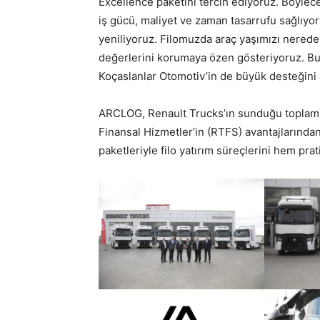
Excellence paketini tercih ediyoruz. Böylece
iş gücü, maliyet ve zaman tasarrufu sağlıyo
yeniliyoruz. Filomuzda araç yaşımızı neredey
değerlerini korumaya özen gösteriyoruz. Bu
Koçaslanlar Otomotiv’in de büyük desteğini a
ARCLOG, Renault Trucks’ın sunduğu toplam 
Finansal Hizmetler’in (RTFS) avantajlarından
paketleriyle filo yatırım süreçlerini hem pra