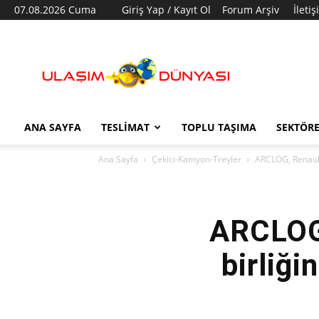
07.08.2026 Cuma
Giriş Yap / Kayıt Ol
Forum Arşiv
İleti
Ulaşım
Dünyası
ANA SAYFA
TESLIMAT
TOPLU TAŞIMA
SEKTÖR
Ana Sayfa
Çekici-Kamyon-Treyler
ARCLOG, Renault T
ARCLOG,
birliği