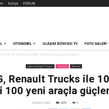
şim
Künye
FORUM
EL
OTOMOBIL
ULAŞIM DÜNYASI TV
FOTO GALERI
rucks ile 10 yıllık iş birliğini 100 yeni araçla güçlendiriyor
Çekici-Kamyon-Treyler
Teslimat
Renault
 Renault Trucks ile 10 y
ni 100 yeni araçla güçle
25 Kasım 2024
2375
0