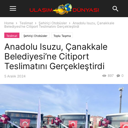
Home
Teslimat
Şehiriçi Otobüsler
Anadolu Isuzu, Çanakkale
Belediyesi’ne Citiport Teslimatını Gerçekleştirdi
Teslimat
Şehiriçi Otobüsler
Toplu Taşıma
Anadolu Isuzu, Çanakkale
Belediyesi’ne Citiport
Teslimatını Gerçekleştirdi
897
0
5 Aralık 2024