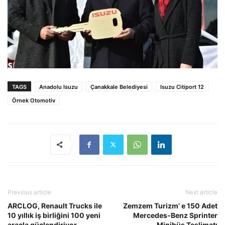
TAGS
Anadolu Isuzu
Çanakkale Belediyesi
Isuzu Citiport 12
Örnek Otomotiv
Previous article
Next article
ARCLOG, Renault Trucks ile
Zemzem Turizm’ e 150 Adet
10 yıllık iş birliğini 100 yeni
Mercedes-Benz Sprinter
araçla güçlendiriyor
Minibüs Teslimatı