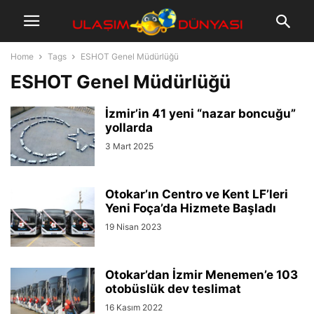
Home
Tags
ESHOT Genel Müdürlüğü
ESHOT Genel Müdürlüğü
İzmir’in 41 yeni “nazar boncuğu”
yollarda
3 Mart 2025
Otokar’ın Centro ve Kent LF’leri
Yeni Foça’da Hizmete Başladı
19 Nisan 2023
Otokar’dan İzmir Menemen’e 103
otobüslük dev teslimat
16 Kasım 2022