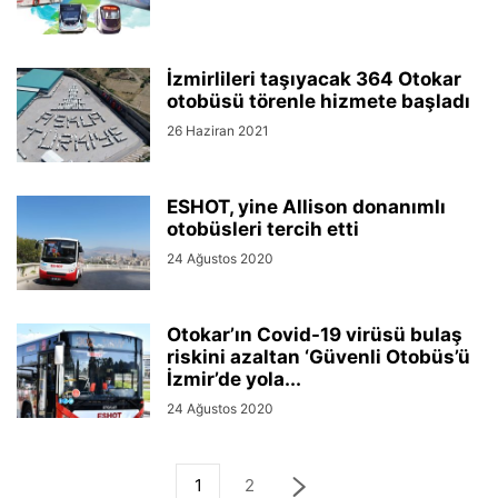
İzmirlileri taşıyacak 364 Otokar
otobüsü törenle hizmete başladı
26 Haziran 2021
ESHOT, yine Allison donanımlı
otobüsleri tercih etti
24 Ağustos 2020
Otokar’ın Covid-19 virüsü bulaş
riskini azaltan ‘Güvenli Otobüs’ü
İzmir’de yola...
24 Ağustos 2020
1
2