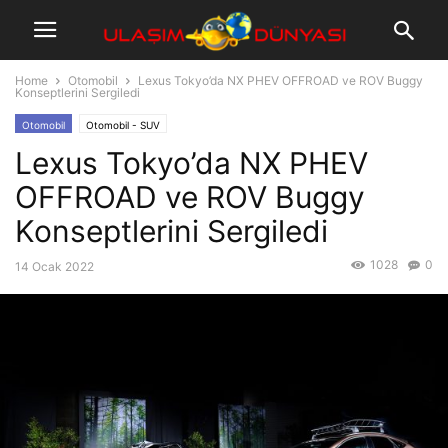
Home
Otomobil
Lexus Tokyo’da NX PHEV OFFROAD ve ROV Buggy
Konseptlerini Sergiledi
Otomobil
Otomobil - SUV
Lexus Tokyo’da NX PHEV
OFFROAD ve ROV Buggy
Konseptlerini Sergiledi
1028
0
14 Ocak 2022