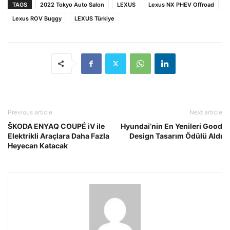
TAGS
2022 Tokyo Auto Salon
LEXUS
Lexus NX PHEV Offroad
Lexus ROV Buggy
LEXUS Türkiye
Previous article
Next article
ŠKODA ENYAQ COUPÉ iV ile
Hyundai’nin En Yenileri Good
Elektrikli Araçlara Daha Fazla
Design Tasarım Ödülü Aldı
Heyecan Katacak