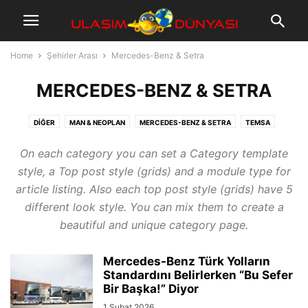
Home
Şehirler Arası
Mercedes-Benz & Setra
MERCEDES-BENZ & SETRA
DIĞER
MAN & NEOPLAN
MERCEDES-BENZ & SETRA
TEMSA
On each category you can set a Category template
style, a Top post style (grids) and a module type for
article listing. Also each top post style (grids) have 5
different look style. You can mix them to create a
beautiful and unique category page.
Mercedes-Benz Türk Yolların
Standardını Belirlerken “Bu Sefer
Bir Başka!” Diyor
1 Şubat 2026