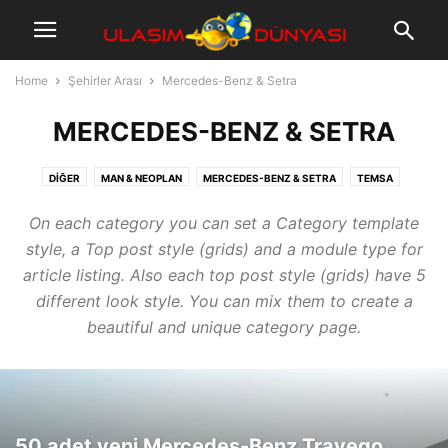
Home
Şehirler Arası
Mercedes-Benz & Setra
MERCEDES-BENZ & SETRA
DIĞER
MAN & NEOPLAN
MERCEDES-BENZ & SETRA
TEMSA
On each category you can set a Category template
style, a Top post style (grids) and a module type for
article listing. Also each top post style (grids) have 5
different look style. You can mix them to create a
beautiful and unique category page.
50 adet yeni Mercedes-Benz Travego