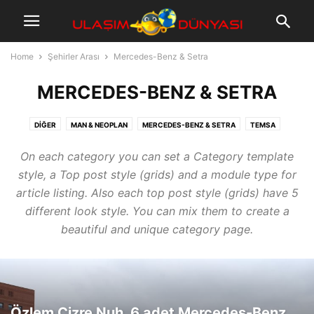
Home
Şehirler Arası
Mercedes-Benz & Setra
MERCEDES-BENZ & SETRA
DIĞER
MAN & NEOPLAN
MERCEDES-BENZ & SETRA
TEMSA
On each category you can set a Category template
style, a Top post style (grids) and a module type for
article listing. Also each top post style (grids) have 5
different look style. You can mix them to create a
beautiful and unique category page.
Özlem Cizre Nuh, 6 adet Mercedes-Benz