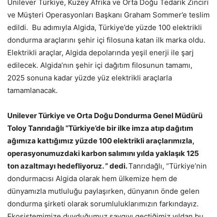
Unilever Türkiye, Kuzey Afrika ve Orta Doğu Tedarik Zinciri
ve Müşteri Operasyonları Başkanı Graham Sommer’e teslim
edildi. Bu adımıyla Algida, Türkiye’de yüzde 100 elektrikli
dondurma araçlarını şehir içi filosuna katan ilk marka oldu.
Elektrikli araçlar, Algida depolarında yeşil enerji ile şarj
edilecek. Algida’nın şehir içi dağıtım filosunun tamamı,
2025 sonuna kadar yüzde yüz elektrikli araçlarla
tamamlanacak.
Unilever Türkiye ve Orta Doğu Dondurma Genel Müdürü
Toloy Tanrıdağlı “Türkiye’de bir ilke imza atıp dağıtım
ağımıza kattığımız yüzde 100 elektrikli araçlarımızla,
operasyonumuzdaki karbon salımını yılda yaklaşık 125
ton azaltmayı hedefliyoruz. ” dedi.
Tanrıdağlı, “Türkiye’nin
dondurmacısı Algida olarak hem ülkemize hem de
dünyamızla mutluluğu paylaşırken, dünyanın önde gelen
dondurma şirketi olarak sorumluluklarımızın farkındayız.
Ekosistemimize duyduğumuz saygıyı geçtiğimiz yıldan bu