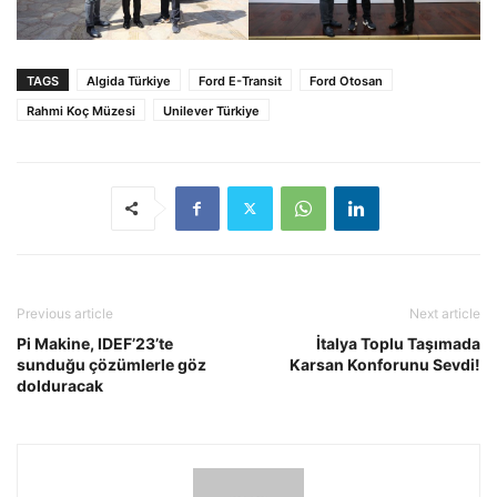
TAGS
Algida Türkiye
Ford E-Transit
Ford Otosan
Rahmi Koç Müzesi
Unilever Türkiye
Previous article
Next article
Pi Makine, IDEF’23’te
İtalya Toplu Taşımada
sunduğu çözümlerle göz
Karsan Konforunu Sevdi!
dolduracak