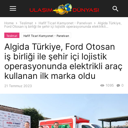
Home
Teslimat
Hafif Ticari Kamyonet - Panelvan
Algida Türkiye,
Ford Otosan iş birliği ile şehir içi lojistik operasyonunda elektrikli...
Teslimat
Hafif Ticari Kamyonet - Panelvan
Algida Türkiye, Ford Otosan
iş birliği ile şehir içi lojistik
operasyonunda elektrikli araç
kullanan ilk marka oldu
1095
0
21 Temmuz 2023