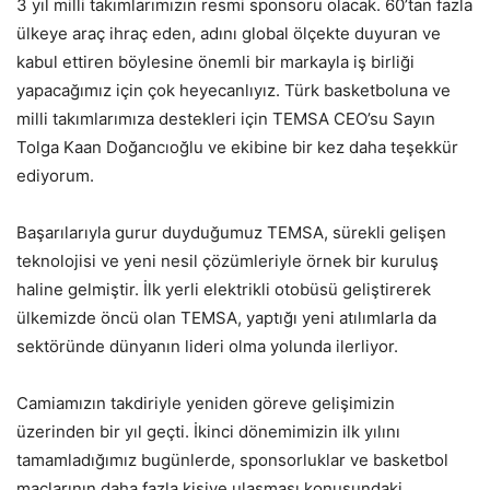
3 yıl milli takımlarımızın resmi sponsoru olacak. 60’tan fazla
ülkeye araç ihraç eden, adını global ölçekte duyuran ve
kabul ettiren böylesine önemli bir markayla iş birliği
yapacağımız için çok heyecanlıyız. Türk basketboluna ve
milli takımlarımıza destekleri için TEMSA CEO’su Sayın
Tolga Kaan Doğancıoğlu ve ekibine bir kez daha teşekkür
ediyorum.
Başarılarıyla gurur duyduğumuz TEMSA, sürekli gelişen
teknolojisi ve yeni nesil çözümleriyle örnek bir kuruluş
haline gelmiştir. İlk yerli elektrikli otobüsü geliştirerek
ülkemizde öncü olan TEMSA, yaptığı yeni atılımlarla da
sektöründe dünyanın lideri olma yolunda ilerliyor.
Camiamızın takdiriyle yeniden göreve gelişimizin
üzerinden bir yıl geçti. İkinci dönemimizin ilk yılını
tamamladığımız bugünlerde, sponsorluklar ve basketbol
maçlarının daha fazla kişiye ulaşması konusundaki