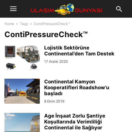
Home
Tags
ContiPressureCheck™
ContiPressureCheck™
Lojistik Sektörüne
Continental’den Tam Destek
17 Aralık 2020
Continental Kamyon
Kooperatifleri Roadshow’u
başladı
8 Ekim 2019
Age İnşaat Zorlu Şantiye
Koşullarında Verimliliği
Continental ile Sağlıyor