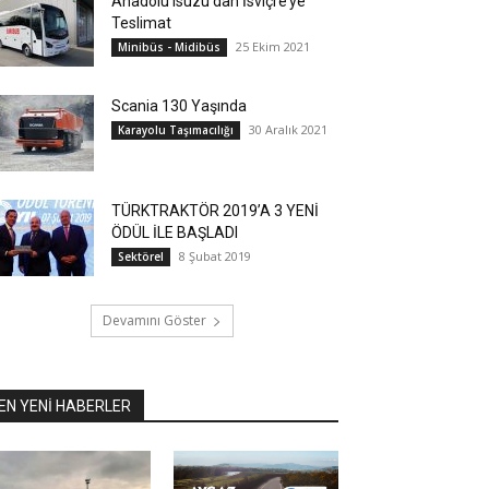
Anadolu Isuzu’dan İsviçre’ye
Teslimat
25 Ekim 2021
Minibüs - Midibüs
Scania 130 Yaşında
30 Aralık 2021
Karayolu Taşımacılığı
TÜRKTRAKTÖR 2019’A 3 YENİ
ÖDÜL İLE BAŞLADI
8 Şubat 2019
Sektörel
Devamını Göster
EN YENİ HABERLER