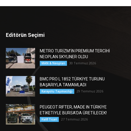
Editörün Seçimi
METRO TURİZM’İN PREMİUM TERCİHİ
NEOPLAN SKYLINER OLDU
30 Temmuz 2026
MAN & Neoplan
BMC PRO L 1852 TÜRKİYE TURUNU
BAŞARIYLA TAMAMLADI
29 Temmuz 2026
Karayolu Taşımacılığı
PEUGEOT RIFTER, MADE IN TÜRKİYE
ETİKETİYLE BURSA’DA ÜRETİLECEK!
27 Temmuz 2026
Hafif Ticari