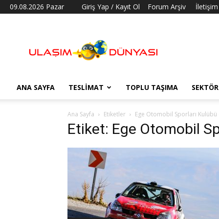
09.08.2026 Pazar
Giriş Yap / Kayıt Ol
Forum Arşiv
İletişim
Ulaşım
Dünyası
ANA SAYFA
TESLIMAT
TOPLU TAŞIMA
SEKTÖR
Ana Sayfa
Etiketler
Ege Otomobil Sporları Kulübü 
Etiket: Ege Otomobil S