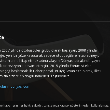
DA
a 2007 yılında otobüscüler grubu olarak başlayan, 2008 yılında
liğe, yeni bir yüze kavuşarak sadece otobüsçülere hitap etmeyip
sistemlerine hitap etmek adına Ulaşım Dünyası adı altında yayın
 bir revizyonla devam etmiştir. 2015 yılında Forum siteleri
ir çağ başlatarak ilk Haber portalı' nı uygulayan site olarak, İlkeli
mızla sizlere en doğru haberleri ulaştırıyoruz.
ulasimdunyasi.com
haberlerin her hakkı saklıdır. İzinsiz veya kaynak gösterilmeden kullanılamaz.