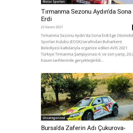
Motor Sporları
Tırmanma Sezonu Aydın’da Sona
Erdi
23 Kasım 2021
Tırmanma Sezonu Aydın'da Sona Erdi Ege Otomobi
Sporları Kulübü (EOSK) tarafından Buharkent
Belediyesi katkılarıyla organize edilen AVIS 2021
Türkiye Tırmanma Şampiyonası 6. ve son yarışı, 20-
Kasım tarihlerinde gerçekleştirildi....
Uncategorized
Bursa’da Zaferin Adı Çukurova-