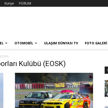
Künye
FORUM
EL
OTOMOBIL
ULAŞIM DÜNYASI TV
FOTO GALERI
(EOSK)
porları Kulübü (EOSK)