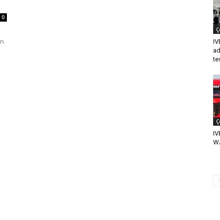
0
Ç
an
IV
ad
te
Ç
IV
WA