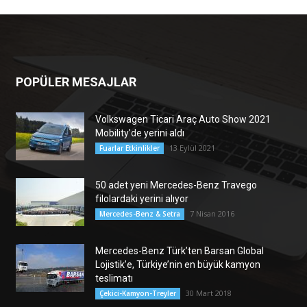
POPÜLER MESAJLAR
Volkswagen Ticari Araç Auto Show 2021
Mobility’de yerini aldı
13 Eylül 2021
Fuarlar Etkinlikler
50 adet yeni Mercedes-Benz Travego
filolardaki yerini alıyor
7 Nisan 2016
Mercedes-Benz & Setra
Mercedes-Benz Türk’ten Barsan Global
Lojistik’e, Türkiye’nin en büyük kamyon
teslimatı
30 Mart 2018
Çekici-Kamyon-Treyler