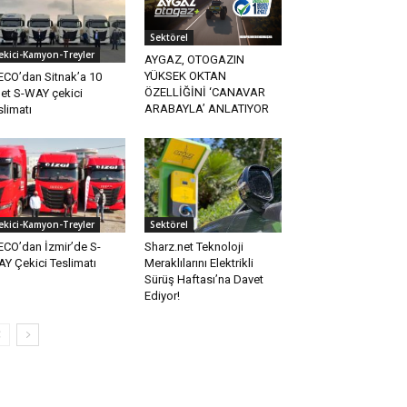
Sektörel
ekici-Kamyon-Treyler
AYGAZ, OTOGAZIN
YÜKSEK OKTAN
ECO’dan Sitnak’a 10
ÖZELLİĞİNİ ‘CANAVAR
et S-WAY çekici
ARABAYLA’ ANLATIYOR
slimatı
ekici-Kamyon-Treyler
Sektörel
ECO’dan İzmir’de S-
Sharz.net Teknoloji
Y Çekici Teslimatı
Meraklılarını Elektrikli
Sürüş Haftası’na Davet
Ediyor!