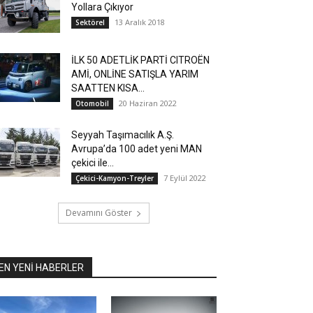
Yollara Çıkıyor
13 Aralık 2018
Sektörel
İLK 50 ADETLİK PARTİ CITROËN
AMİ, ONLİNE SATIŞLA YARIM
SAATTEN KISA...
20 Haziran 2022
Otomobil
Seyyah Taşımacılık A.Ş.
Avrupa’da 100 adet yeni MAN
çekici ile...
7 Eylül 2022
Çekici-Kamyon-Treyler
Devamını Göster
EN YENİ HABERLER