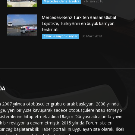
7 Nisan 2016
Mercedes-Benz & Setra
Mercedes-Benz Türk’ten Barsan Global
Lojistik’e, Türkiye’nin en büyük kamyon
teslimatı
30 Mart 2018
Çekici-Kamyon-Treyler
DA
a 2007 yılında otobüscüler grubu olarak başlayan, 2008 yılında
liğe, yeni bir yüze kavuşarak sadece otobüsçülere hitap etmeyip
sistemlerine hitap etmek adına Ulaşım Dünyası adı altında yayın
 bir revizyonla devam etmiştir. 2015 yılında Forum siteleri
ir çağ başlatarak ilk Haber portalı' nı uygulayan site olarak, İlkeli