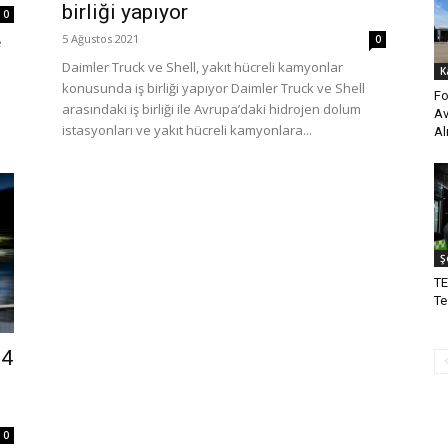
birliği yapıyor
0
5 Ağustos 2021
0
e
Daimler Truck ve Shell, yakıt hücreli kamyonlar
K
konusunda iş birliği yapıyor Daimler Truck ve Shell
Fo
arasındaki iş birliği ile Avrupa’daki hidrojen dolum
Av
istasyonları ve yakıt hücreli kamyonlara...
Al
Ş
TE
Te
T4
0