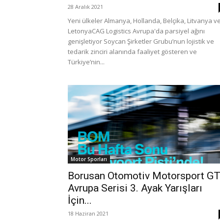
28 Aralık 2021
Yeni ülkeler Almanya, Hollanda, Belçika, Litvanya v
LetonyaCAG Logistics Avrupa'da parsiyel ağını
genişletiyor Soycan Şirketler Grubu’nun lojistik ve
tedarik zinciri alanında faaliyet gösteren ve
Türkiye’nin...
Motor Sporları
Borusan Otomotiv Motorsport G
Avrupa Serisi 3. Ayak Yarışları
İçin...
18 Haziran 2021