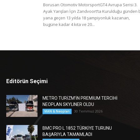
Borusan Otomotiv MotorsportGT4 Avrupa Serisi 3.
Ayak Yarışları İçin Zandvoort’ta Kurulduğu günden 
yana geçen 13 yılda 18 şampiyonluk kazanan,
bugüne kadar 4 kıta ve 20...
Editörün Seçimi
METRO TURİZM’İN PREMİUM TERCİHİ
NEOPLAN SKYLINER OLDU
30 Temmuz 2026
MAN & Neoplan
BMC PRO L 1852 TÜRKİYE TURUNU
BAŞARIYLA TAMAMLADI