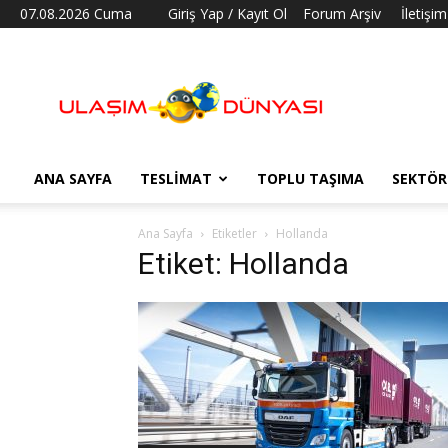
07.08.2026 Cuma
Giriş Yap / Kayıt Ol
Forum Arşiv
İletişim
Ulaşım
Dünyası
ANA SAYFA
TESLIMAT
TOPLU TAŞIMA
SEKTÖR
Ana Sayfa
Etiketler
Hollanda
Etiket: Hollanda