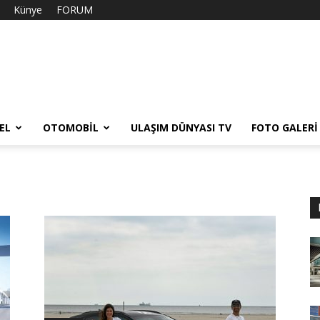
Künye
FORUM
EL
OTOMOBIL
ULAŞIM DÜNYASI TV
FOTO GALERI