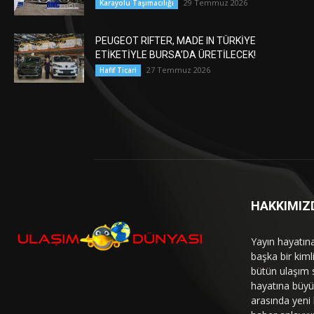
29 Temmuz 2026
Karayolu Taşımacılığı
PEUGEOT RIFTER, MADE IN TÜRKİYE
ETİKETİYLE BURSA’DA ÜRETİLECEK!
27 Temmuz 2026
Hafif Ticari
HAKKIMIZ
Yayın hayatın
başka bir kim
bütün ulaşım 
hayatına büyük
arasında yeni b