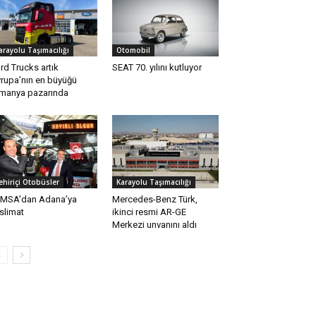
arayolu Taşımacılığı
Otomobil
rd Trucks artık
SEAT 70. yılını kutluyor
rupa’nın en büyüğü
manya pazarında
ehiriçi Otobüsler
Karayolu Taşımacılığı
MSA’dan Adana’ya
Mercedes-Benz Türk,
slimat
ikinci resmi AR-GE
Merkezi unvanını aldı