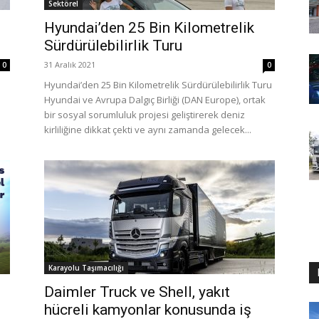
Sektörel
Hyundai’den 25 Bin Kilometrelik
Sürdürülebilirlik Turu
31 Aralık 2021
0
0
Hyundai’den 25 Bin Kilometrelik Sürdürülebilirlik Turu
Hyundai ve Avrupa Dalgıç Birliği (DAN Europe), ortak
bir sosyal sorumluluk projesi geliştirerek deniz
kirliliğine dikkat çekti ve aynı zamanda gelecek...
Karayolu Taşımacılığı
Daimler Truck ve Shell, yakıt
hücreli kamyonlar konusunda iş