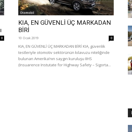
Otomobil
KIA, EN GÜVENLİ ÜÇ MARKADAN
ı
BİRİ
10 Ocak 2019
0
0
KIA, EN GÜVENLİ ÜÇ MARKADAN BİRİ KIA, güvenlik
testleriyle otomotiv sektörünün kılavuzu niteliğinde
bulunan Amerika’nın saygın kuruluşu IIHS
ı
(Insuarence Instutate for Highway Safety – Sigorta...