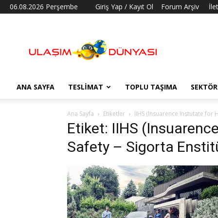
06.08.2026 Perşembe
Giriş Yap / Kayıt Ol
Forum Arşiv
İle
Ulaşım
Dünyası
ANA SAYFA
TESLIMAT
TOPLU TAŞIMA
SEKTÖR
Ana Sayfa
Etiketler
IIHS (Insuarence Instutate for 
Etiket: IIHS (Insuarenc
Safety – Sigorta Enstit