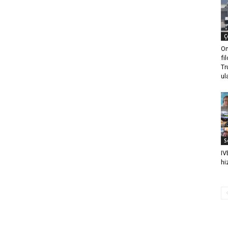
Ç
On
fi
Tr
ul
S
IV
hi