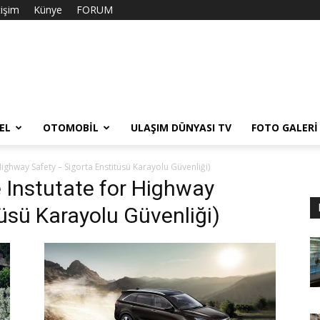
tişim
Künye
FORUM
EL
OTOMOBIL
ULAŞIM DÜNYASI TV
FOTO GALERI
Highway Safety – Sigorta Enstitüsü Karayolu Güvenliği)
e Instutate for Highway
üsü Karayolu Güvenliği)