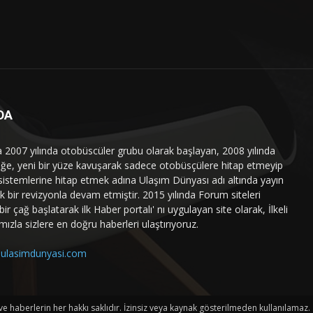
DA
a 2007 yılında otobüscüler grubu olarak başlayan, 2008 yılında
liğe, yeni bir yüze kavuşarak sadece otobüsçülere hitap etmeyip
sistemlerine hitap etmek adına Ulaşım Dünyası adı altında yayın
 bir revizyonla devam etmiştir. 2015 yılında Forum siteleri
ir çağ başlatarak ilk Haber portalı' nı uygulayan site olarak, İlkeli
mızla sizlere en doğru haberleri ulaştırıyoruz.
ulasimdunyasi.com
haberlerin her hakkı saklıdır. İzinsiz veya kaynak gösterilmeden kullanılamaz.