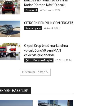
Mazda Fabrikaları 2035 Yılına
Kadar “Karbon Nötr” Olacak!
4 Temmuz 2022
Otomobil
CITROËN’DEN YILIN SON FIRSATI!
4 Aralık 2021
Kampanyalar
Özpet Grup öncü marka olma
yolculuğunu50 yeni MAN
çekiciyle güçlendirdi
10 Ekim 2024
Çekici-Kamyon-Treyler
Devamını Göster
EN YENİ HABERLER