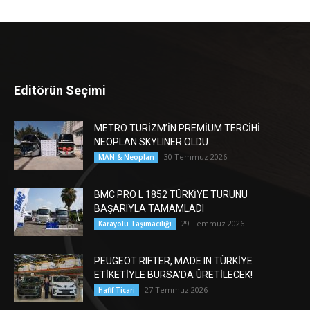
Editörün Seçimi
METRO TURİZM’İN PREMİUM TERCİHİ
NEOPLAN SKYLINER OLDU
30 Temmuz 2026
MAN & Neoplan
BMC PRO L 1852 TÜRKİYE TURUNU
BAŞARIYLA TAMAMLADI
29 Temmuz 2026
Karayolu Taşımacılığı
PEUGEOT RIFTER, MADE IN TÜRKİYE
ETİKETİYLE BURSA’DA ÜRETİLECEK!
27 Temmuz 2026
Hafif Ticari