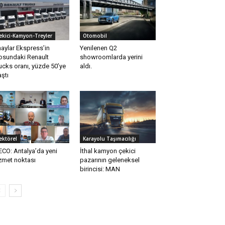
ekici-Kamyon-Treyler
Otomobil
aylar Ekspress’in
Yenilenen Q2
losundaki Renault
showroomlarda yerini
ucks oranı, yüzde 50’ye
aldı.
aştı
ektörel
Karayolu Taşımacılığı
ECO: Antalya’da yeni
İthal kamyon çekici
zmet noktası
pazarının geleneksel
birincisi: MAN