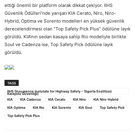
ettiği önemli bir platform olarak dikkat çekiyor. IIHS
Güvenlik Ödülleri’nde yarışan KIA Cerato, Niro, Niro-
Hybrid, Optima ve Sorento modelleri en yüksek güvenlik
derecelendirmesi olan “Top Safety Pick Plus” ödülüne layık
görüldü. KIA’nın sedan kasaya sahip Rio modeliyle birlikte
Soul ve Cadenza ise, Top Safety Pick ödülüne layık
görüldü.
TAGS
IIHS (Insuarence Instutate for Highway Safety – Sigorta Enstitüsü
Karayolu Güvenliği)
KIA
KIA Cadenza
KIA Cerato
KIA Niro
KIA Niro-Hybrid
KIA Optima
KIA Rio
KIA Sorento
KIA Soul
Top Safety Pick
Top Safety Pick Plus