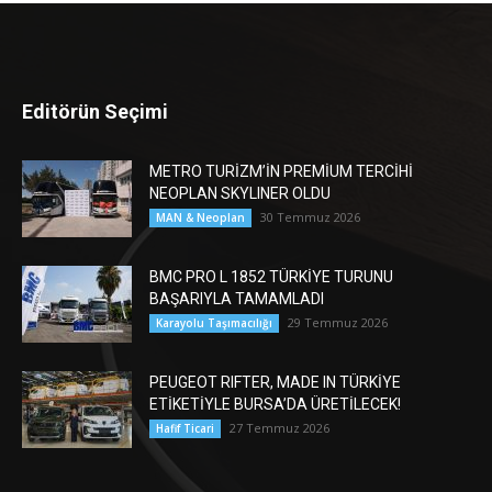
Editörün Seçimi
METRO TURİZM’İN PREMİUM TERCİHİ
NEOPLAN SKYLINER OLDU
30 Temmuz 2026
MAN & Neoplan
BMC PRO L 1852 TÜRKİYE TURUNU
BAŞARIYLA TAMAMLADI
29 Temmuz 2026
Karayolu Taşımacılığı
PEUGEOT RIFTER, MADE IN TÜRKİYE
ETİKETİYLE BURSA’DA ÜRETİLECEK!
27 Temmuz 2026
Hafif Ticari