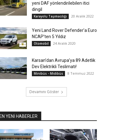
yeni DAF yönlendirilebilen itici
dingil
20 Aralık 2022
Karayolu Taşımacılığı
Yeni Land Rover Defender’a Euro
NCAP’ten 5 Yıldız
24 Aralık 2020
Otomobil
Karsan’dan Avrupa’ya 89 Adetlik
Dev Elektrikli Teslimatı!
8 Temmuz 2022
Minibüs - Midibüs
Devamını Göster
EN YENİ HABERLER