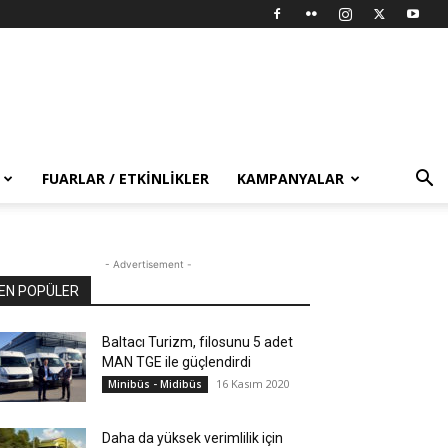
FUARLAR / ETKINLIKLER
KAMPANYALAR
- Advertisement -
EN POPÜLER
Baltacı Turizm, filosunu 5 adet
MAN TGE ile güçlendirdi
16 Kasım 2020
Minibüs - Midibüs
Daha da yüksek verimlilik için