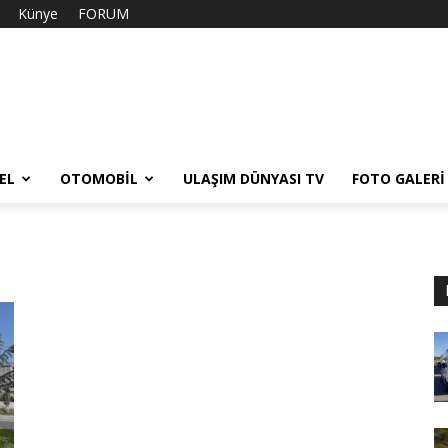
Künye
FORUM
EL
OTOMOBIL
ULAŞIM DÜNYASI TV
FOTO GALERI