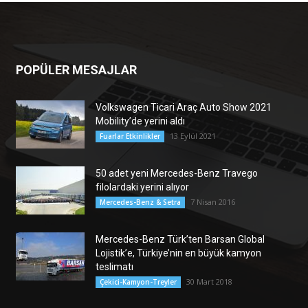
POPÜLER MESAJLAR
Volkswagen Ticari Araç Auto Show 2021
Mobility’de yerini aldı
13 Eylül 2021
Fuarlar Etkinlikler
50 adet yeni Mercedes-Benz Travego
filolardaki yerini alıyor
7 Nisan 2016
Mercedes-Benz & Setra
Mercedes-Benz Türk’ten Barsan Global
Lojistik’e, Türkiye’nin en büyük kamyon
teslimatı
30 Mart 2018
Çekici-Kamyon-Treyler