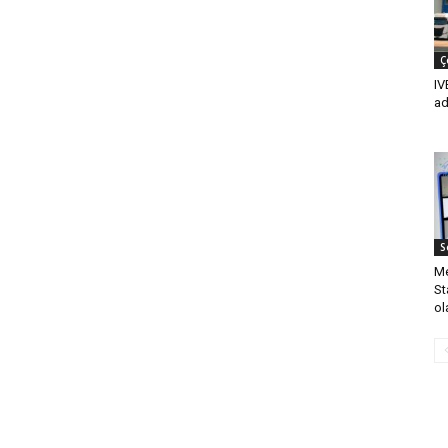
Ç
IV
ad
S
Me
St
ol