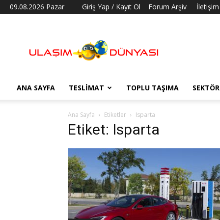
09.08.2026 Pazar
Giriş Yap / Kayıt Ol
Forum Arşiv
İletişim
Ulaşım
Dünyası
ANA SAYFA
TESLIMAT
TOPLU TAŞIMA
SEKTÖR
Ana Sayfa
Etiketler
Isparta
Etiket: Isparta