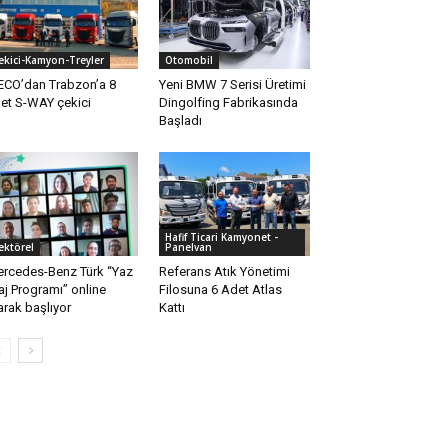
ekici-Kamyon-Treyler
Otomobil
ECO’dan Trabzon’a 8
Yeni BMW 7 Serisi Üretimi
et S-WAY çekici
Dingolfing Fabrikasında
Başladı
Hafif Ticari Kamyonet -
ektörel
Panelvan
rcedes-Benz Türk “Yaz
Referans Atık Yönetimi
aj Programı” online
Filosuna 6 Adet Atlas
arak başlıyor
Kattı