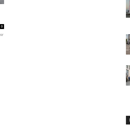
0
hir