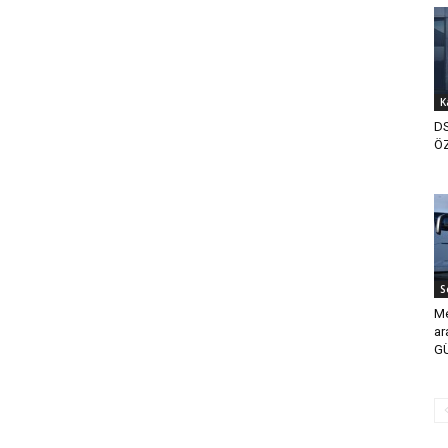
K
D
ÖZ
S
Me
ar
GÜ