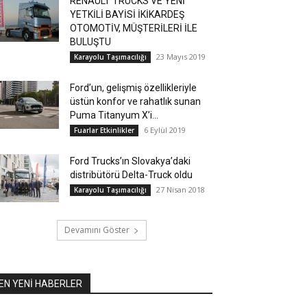
RENAULT TRUCKS VE YENİ
YETKİLİ BAYİSİ İKİKARDEŞ
OTOMOTİV, MÜŞTERİLERİ İLE
BULUŞTU
23 Mayıs 2019
Karayolu Taşımacılığı
Ford’un, gelişmiş özellikleriyle
üstün konfor ve rahatlık sunan
Puma Titanyum X’i...
6 Eylül 2019
Fuarlar Etkinlikler
Ford Trucks’ın Slovakya’daki
distribütörü Delta-Truck oldu
27 Nisan 2018
Karayolu Taşımacılığı
Devamını Göster
EN YENİ HABERLER