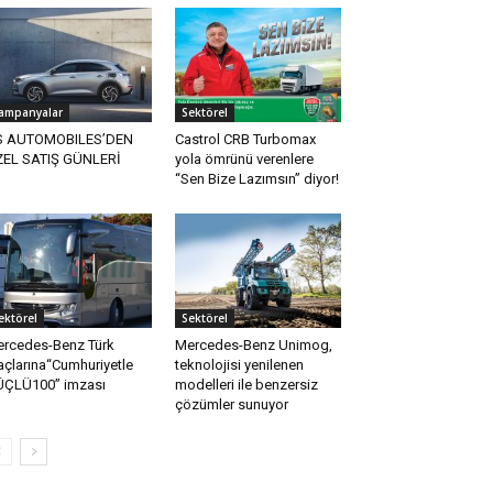
ampanyalar
Sektörel
S AUTOMOBILES’DEN
Castrol CRB Turbomax
EL SATIŞ GÜNLERİ
yola ömrünü verenlere
“Sen Bize Lazımsın” diyor!
ektörel
Sektörel
rcedes-Benz Türk
Mercedes-Benz Unimog,
açlarına“Cumhuriyetle
teknolojisi yenilenen
ÇLÜ100” imzası
modelleri ile benzersiz
çözümler sunuyor