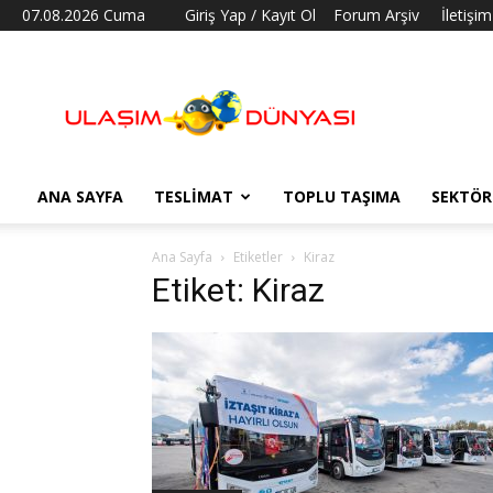
07.08.2026 Cuma
Giriş Yap / Kayıt Ol
Forum Arşiv
İletişim
Ulaşım
Dünyası
ANA SAYFA
TESLIMAT
TOPLU TAŞIMA
SEKTÖR
Ana Sayfa
Etiketler
Kiraz
Etiket: Kiraz