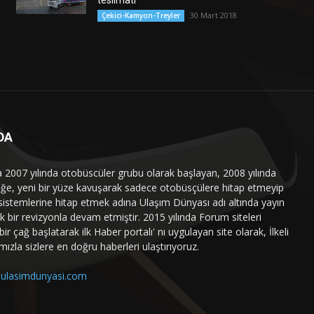
teslimatı
30 Mart 2018
Çekici-Kamyon-Treyler
DA
a 2007 yılında otobüscüler grubu olarak başlayan, 2008 yılında
liğe, yeni bir yüze kavuşarak sadece otobüsçülere hitap etmeyip
sistemlerine hitap etmek adına Ulaşım Dünyası adı altında yayın
 bir revizyonla devam etmiştir. 2015 yılında Forum siteleri
ir çağ başlatarak ilk Haber portalı' nı uygulayan site olarak, İlkeli
mızla sizlere en doğru haberleri ulaştırıyoruz.
ulasimdunyasi.com