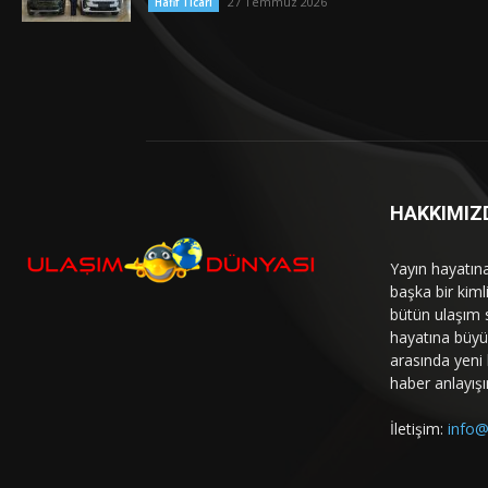
27 Temmuz 2026
Hafif Ticari
HAKKIMIZ
Yayın hayatın
başka bir kim
bütün ulaşım 
hayatına büyük
arasında yeni b
haber anlayışı
İletişim:
info@