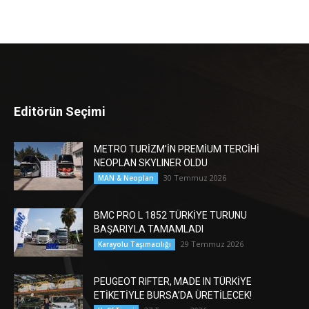
Editörün Seçimi
METRO TURİZM’İN PREMİUM TERCİHİ
NEOPLAN SKYLINER OLDU
30 Temmuz 2026
MAN & Neoplan
BMC PRO L 1852 TÜRKİYE TURUNU
BAŞARIYLA TAMAMLADI
29 Temmuz 2026
Karayolu Taşımacılığı
PEUGEOT RIFTER, MADE IN TÜRKİYE
ETİKETİYLE BURSA’DA ÜRETİLECEK!