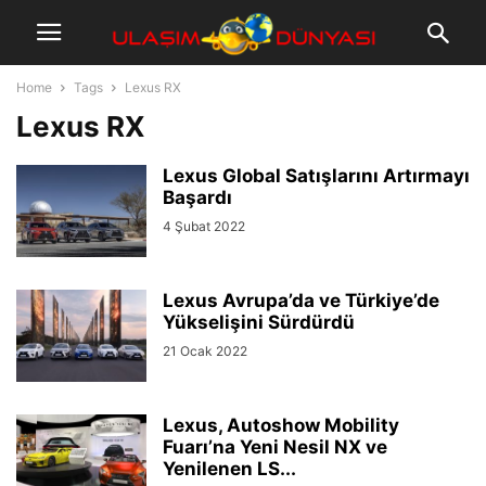
Home
Tags
Lexus RX
Lexus RX
Lexus Global Satışlarını Artırmayı
Başardı
4 Şubat 2022
Lexus Avrupa’da ve Türkiye’de
Yükselişini Sürdürdü
21 Ocak 2022
Lexus, Autoshow Mobility
Fuarı’na Yeni Nesil NX ve
Yenilenen LS...