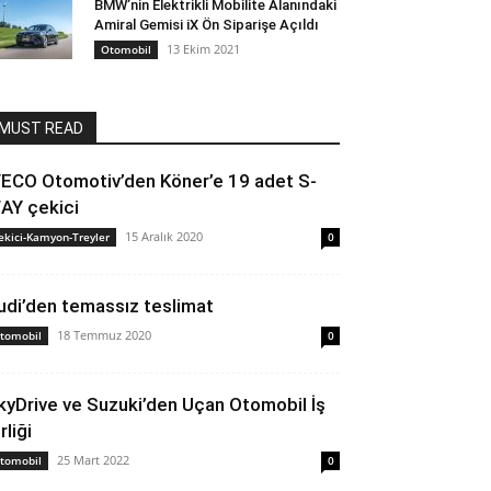
BMW’nin Elektrikli Mobilite Alanındaki
Amiral Gemisi iX Ön Siparişe Açıldı
13 Ekim 2021
Otomobil
MUST READ
VECO Otomotiv’den Köner’e 19 adet S-
AY çekici
15 Aralık 2020
ekici-Kamyon-Treyler
0
udi’den temassız teslimat
18 Temmuz 2020
tomobil
0
kyDrive ve Suzuki’den Uçan Otomobil İş
rliği
25 Mart 2022
tomobil
0