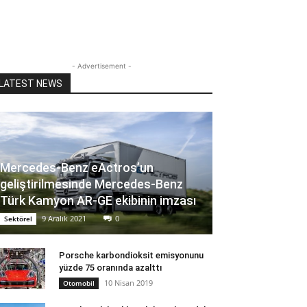
- Advertisement -
LATEST NEWS
Mercedes-Benz eActros’un
geliştirilmesinde Mercedes-Benz
Türk Kamyon AR-GE ekibinin imzası
9 Aralık 2021
0
Sektörel
Porsche karbondioksit emisyonunu
yüzde 75 oranında azalttı
10 Nisan 2019
Otomobil