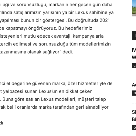
rası ağı ve sorunsuzluğu; markanın her geçen gün daha
ılında satışlarımızın yarısının ya bir Lexus sahibine ya
a yapılması bunun bir göstergesi. Bu doğrultuda 2021
kilde kapatmayı öngörüyoruz. Bu hedeflerimiz
isteyenleri mutlu edecek avantajlı kampanyalarla
 tercih edilmesi ve sorunsuzluğu tüm modellerimizin
I
kazanmasına olanak sağlıyor” dedi.
W
Ç
nci el değerine güvenen marka, özel hizmetleriyle de
A
met yelpazesi sunan Lexus’un en dikkat çeken
O
. Buna göre satılan Lexus modelleri, müşteri talep
rak belli oranlarda marka tarafından geri alınabiliyor.
S
Bi
dı
O