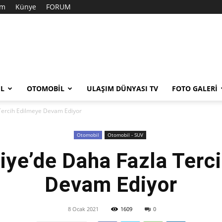
im
Künye
FORUM
EL
OTOMOBIL
ULAŞIM DÜNYASI TV
FOTO GALERI
Tercih Edilmeye Devam Ediyor
Otomobil
Otomobil - SUV
iye’de Daha Fazla Terc
Devam Ediyor
8 Ocak 2021
1609
0