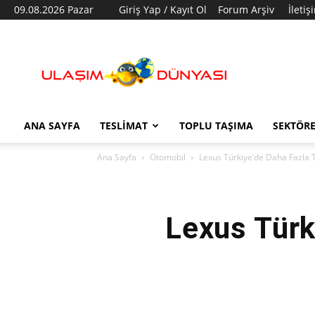
09.08.2026 Pazar
Giriş Yap / Kayıt Ol
Forum Arşiv
İletiş
Ulaşım
Dünyası
ANA SAYFA
TESLIMAT
TOPLU TAŞIMA
SEKTÖR
Ana Sayfa
Otomobil
Lexus Türkiye’de Daha Fazla 
Lexus Türk