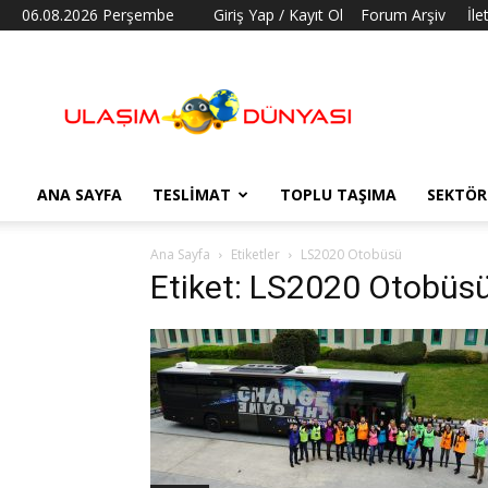
06.08.2026 Perşembe
Giriş Yap / Kayıt Ol
Forum Arşiv
İle
Ulaşım
Dünyası
ANA SAYFA
TESLIMAT
TOPLU TAŞIMA
SEKTÖR
Ana Sayfa
Etiketler
LS2020 Otobüsü
Etiket: LS2020 Otobüs