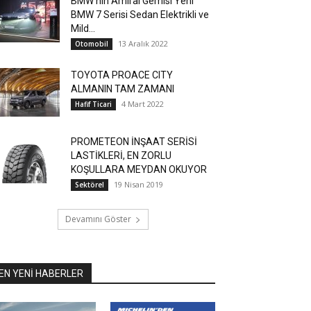
BMW’nin Amiral Gemisi Yeni
BMW 7 Serisi Sedan Elektrikli ve
Mild...
13 Aralık 2022
Otomobil
TOYOTA PROACE CITY
ALMANIN TAM ZAMANI
4 Mart 2022
Hafif Ticari
PROMETEON İNŞAAT SERİSİ
LASTİKLERİ, EN ZORLU
KOŞULLARA MEYDAN OKUYOR
19 Nisan 2019
Sektörel
Devamını Göster
EN YENİ HABERLER