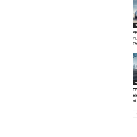
O
PE
YE
TA
F
TE
el
ot