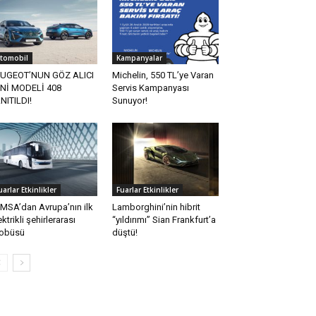
tomobil
Kampanyalar
UGEOT’NUN GÖZ ALICI
Michelin, 550 TL’ye Varan
Nİ MODELİ 408
Servis Kampanyası
NITILDI!
Sunuyor!
uarlar Etkinlikler
Fuarlar Etkinlikler
MSA’dan Avrupa’nın ilk
Lamborghini’nin hibrit
ektrikli şehirlerarası
“yıldırımı” Sian Frankfurt’a
obüsü
düştü!