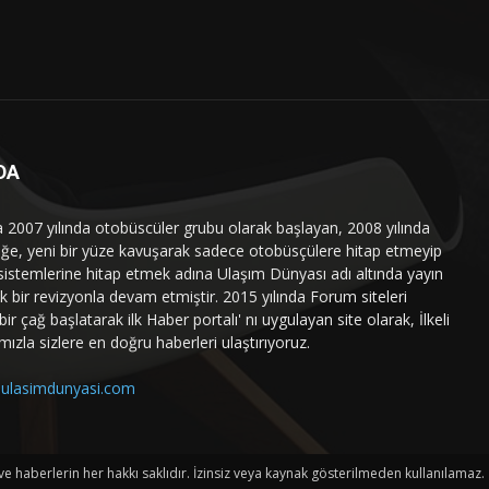
DA
a 2007 yılında otobüscüler grubu olarak başlayan, 2008 yılında
liğe, yeni bir yüze kavuşarak sadece otobüsçülere hitap etmeyip
sistemlerine hitap etmek adına Ulaşım Dünyası adı altında yayın
 bir revizyonla devam etmiştir. 2015 yılında Forum siteleri
ir çağ başlatarak ilk Haber portalı' nı uygulayan site olarak, İlkeli
mızla sizlere en doğru haberleri ulaştırıyoruz.
ulasimdunyasi.com
haberlerin her hakkı saklıdır. İzinsiz veya kaynak gösterilmeden kullanılamaz.