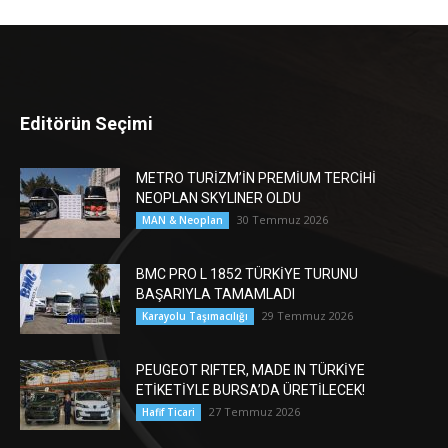
Editörün Seçimi
METRO TURİZM’İN PREMİUM TERCİHİ
NEOPLAN SKYLINER OLDU
30 Temmuz 2026
MAN & Neoplan
BMC PRO L 1852 TÜRKİYE TURUNU
BAŞARIYLA TAMAMLADI
29 Temmuz 2026
Karayolu Taşımacılığı
PEUGEOT RIFTER, MADE IN TÜRKİYE
ETİKETİYLE BURSA’DA ÜRETİLECEK!
27 Temmuz 2026
Hafif Ticari