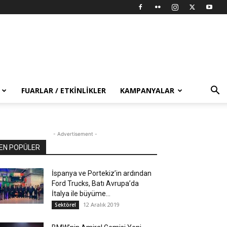
FUARLAR / ETKINLIKLER
KAMPANYALAR
- Advertisement -
EN POPÜLER
İspanya ve Portekiz’in ardından
Ford Trucks, Batı Avrupa’da
İtalya ile büyüme...
12 Aralık 2019
Sektörel