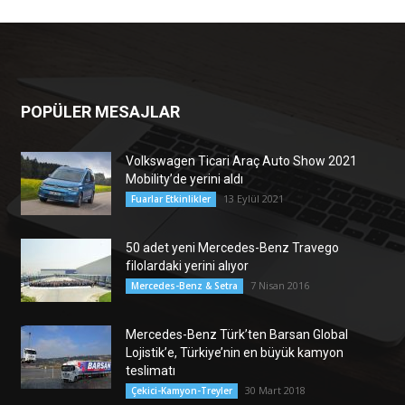
POPÜLER MESAJLAR
Volkswagen Ticari Araç Auto Show 2021
Mobility’de yerini aldı
13 Eylül 2021
Fuarlar Etkinlikler
50 adet yeni Mercedes-Benz Travego
filolardaki yerini alıyor
7 Nisan 2016
Mercedes-Benz & Setra
Mercedes-Benz Türk’ten Barsan Global
Lojistik’e, Türkiye’nin en büyük kamyon
teslimatı
30 Mart 2018
Çekici-Kamyon-Treyler