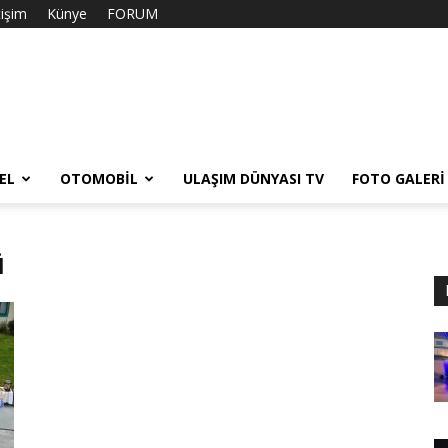
tişim
Künye
FORUM
EL
OTOMOBIL
ULAŞIM DÜNYASI TV
FOTO GALERI
ü