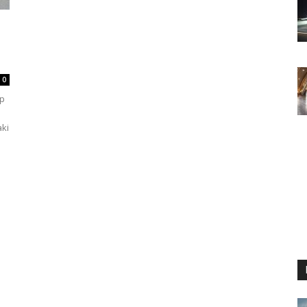
0
ip
aki