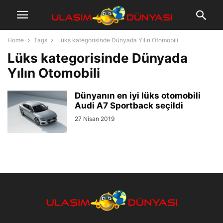
Home
Tags
Lüks kategorisinde Dünyada Yılın Otomobili
Lüks kategorisinde Dünyada
Yılın Otomobili
Dünyanın en iyi lüks otomobili
Audi A7 Sportback seçildi
27 Nisan 2019