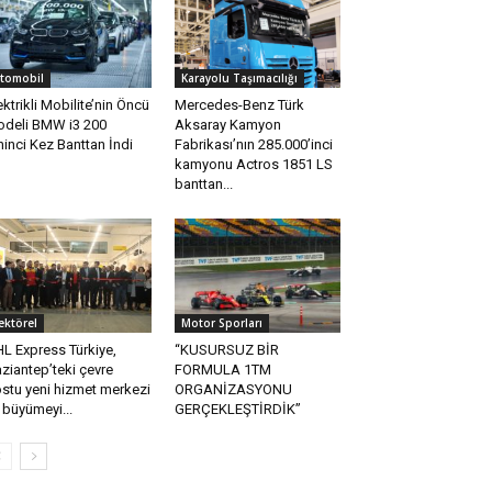
tomobil
Karayolu Taşımacılığı
ektrikli Mobilite’nin Öncü
Mercedes-Benz Türk
deli BMW i3 200
Aksaray Kamyon
ninci Kez Banttan İndi
Fabrikası’nın 285.000’inci
kamyonu Actros 1851 LS
banttan...
ektörel
Motor Sporları
L Express Türkiye,
“KUSURSUZ BİR
ziantep’teki çevre
FORMULA 1TM
stu yeni hizmet merkezi
ORGANİZASYONU
e büyümeyi...
GERÇEKLEŞTİRDİK”