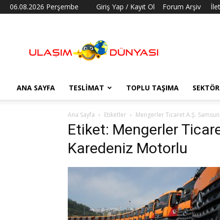
06.08.2026 Perşembe
Giriş Yap / Kayıt Ol
Forum Arşiv
İle
Ulaşım
Dünyası
ANA SAYFA
TESLIMAT
TOPLU TAŞIMA
SEKTÖR
Ana Sayfa
Etiketler
Mengerler Ticaret A.Ş. Samsun
Etiket: Mengerler Tica
Karedeniz Motorlu