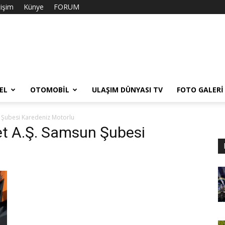
tişim
Künye
FORUM
EL
OTOMOBIL
ULAŞIM DÜNYASI TV
FOTO GALERI
 Şubesi Karedeniz Motorlu
ret A.Ş. Samsun Şubesi