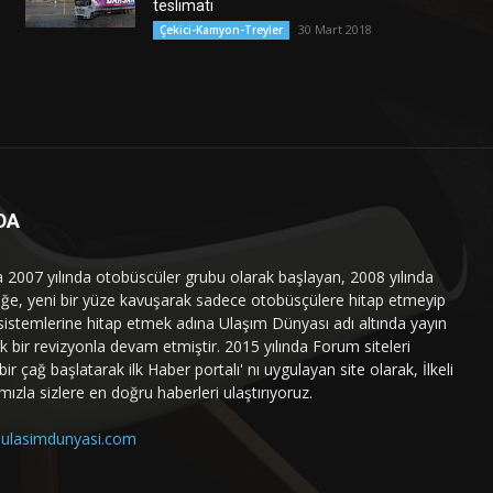
teslimatı
30 Mart 2018
Çekici-Kamyon-Treyler
DA
a 2007 yılında otobüscüler grubu olarak başlayan, 2008 yılında
liğe, yeni bir yüze kavuşarak sadece otobüsçülere hitap etmeyip
sistemlerine hitap etmek adına Ulaşım Dünyası adı altında yayın
 bir revizyonla devam etmiştir. 2015 yılında Forum siteleri
ir çağ başlatarak ilk Haber portalı' nı uygulayan site olarak, İlkeli
mızla sizlere en doğru haberleri ulaştırıyoruz.
ulasimdunyasi.com