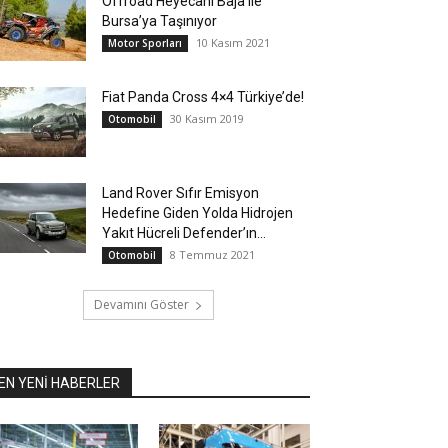
Offroad Heyecanı Baja ile
Bursa’ya Taşınıyor
10 Kasım 2021
Motor Sporları
Fiat Panda Cross 4×4 Türkiye’de!
30 Kasım 2019
Otomobil
Land Rover Sıfır Emisyon
Hedefine Giden Yolda Hidrojen
Yakıt Hücreli Defender’ın...
8 Temmuz 2021
Otomobil
Devamını Göster
EN YENİ HABERLER