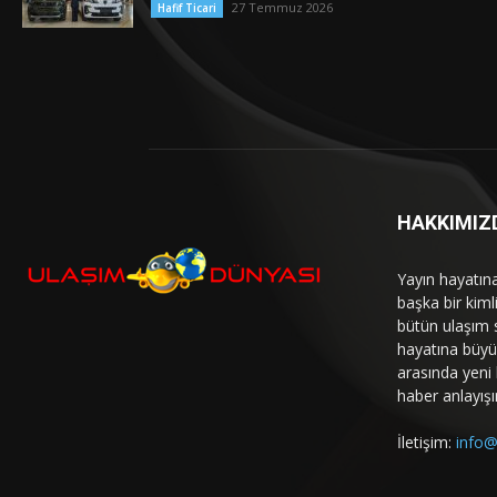
27 Temmuz 2026
Hafif Ticari
HAKKIMIZ
Yayın hayatın
başka bir kim
bütün ulaşım 
hayatına büyük
arasında yeni b
haber anlayışı
İletişim:
info@