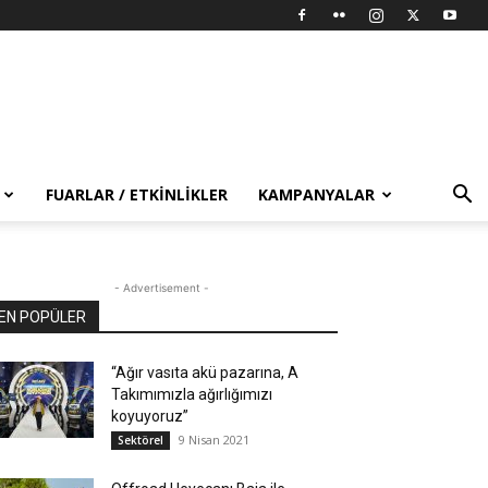
FUARLAR / ETKINLIKLER
KAMPANYALAR
- Advertisement -
EN POPÜLER
“Ağır vasıta akü pazarına, A
Takımımızla ağırlığımızı
koyuyoruz”
9 Nisan 2021
Sektörel