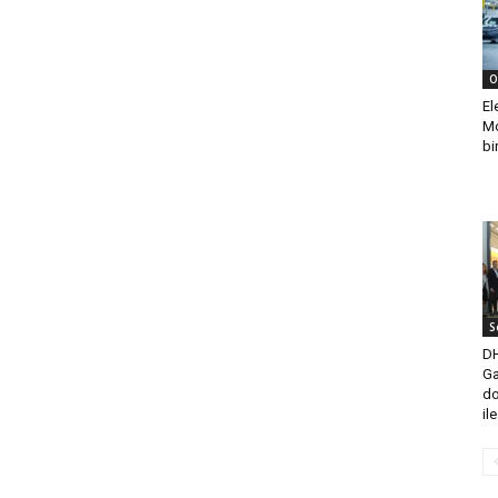
O
El
Mo
bi
S
DH
Ga
do
il