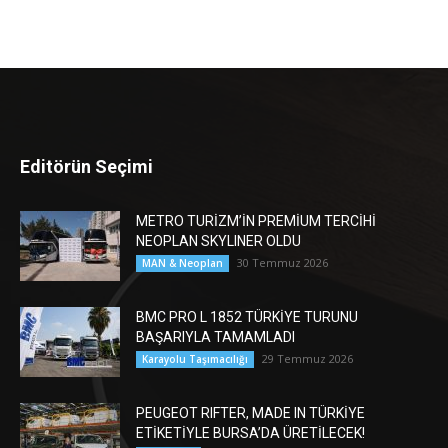
Editörün Seçimi
METRO TURİZM’İN PREMİUM TERCİHİ
NEOPLAN SKYLINER OLDU
30 Temmuz 2026
MAN & Neoplan
BMC PRO L 1852 TÜRKİYE TURUNU
BAŞARIYLA TAMAMLADI
29 Temmuz 2026
Karayolu Taşımacılığı
PEUGEOT RIFTER, MADE IN TÜRKİYE
ETİKETİYLE BURSA’DA ÜRETİLECEK!