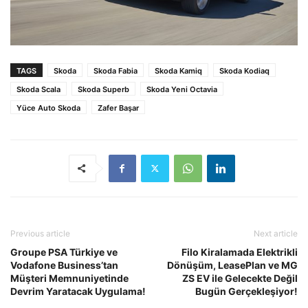
TAGS
Skoda
Skoda Fabia
Skoda Kamiq
Skoda Kodiaq
Skoda Scala
Skoda Superb
Skoda Yeni Octavia
Yüce Auto Skoda
Zafer Başar
Previous article
Next article
Groupe PSA Türkiye ve
Filo Kiralamada Elektrikli
Vodafone Business’tan
Dönüşüm, LeasePlan ve MG
Müşteri Memnuniyetinde
ZS EV ile Gelecekte Değil
Devrim Yaratacak Uygulama!
Bugün Gerçekleşiyor!