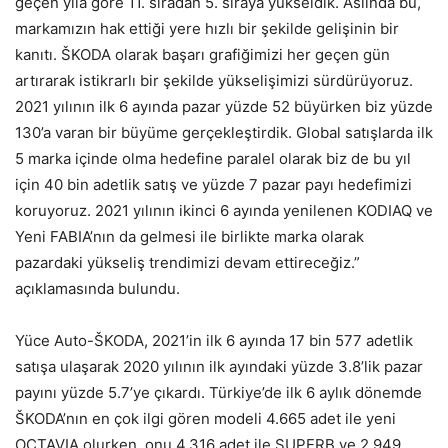
geçen yıla göre 11. sıradan 5. sıraya yükseldik. Aslında bu,
markamızın hak ettiği yere hızlı bir şekilde gelişinin bir
kanıtı. ŠKODA olarak başarı grafiğimizi her geçen gün
artırarak istikrarlı bir şekilde yükselişimizi sürdürüyoruz.
2021 yılının ilk 6 ayında pazar yüzde 52 büyürken biz yüzde
130’a varan bir büyüme gerçekleştirdik. Global satışlarda ilk
5 marka içinde olma hedefine paralel olarak biz de bu yıl
için 40 bin adetlik satış ve yüzde 7 pazar payı hedefimizi
koruyoruz. 2021 yılının ikinci 6 ayında yenilenen KODIAQ ve
Yeni FABIA’nın da gelmesi ile birlikte marka olarak
pazardaki yükseliş trendimizi devam ettireceğiz.”
açıklamasında bulundu.
Yüce Auto-ŠKODA, 2021’in ilk 6 ayında 17 bin 577 adetlik
satışa ulaşarak 2020 yılının ilk ayındaki yüzde 3.8’lik pazar
payını yüzde 5.7’ye çıkardı. Türkiye’de ilk 6 aylık dönemde
ŠKODA’nın en çok ilgi gören modeli 4.665 adet ile yeni
OCTAVIA olurken, onu 4.316 adet ile SUPERB ve 2.949