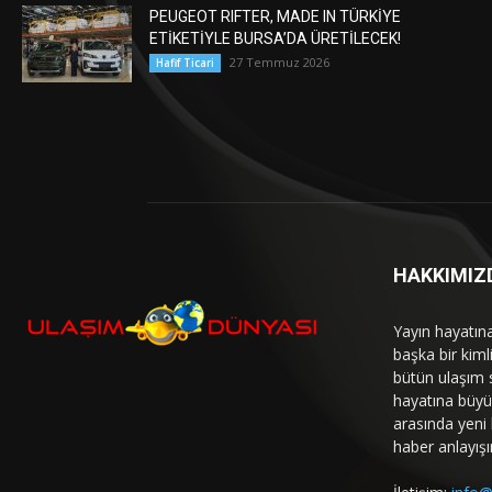
PEUGEOT RIFTER, MADE IN TÜRKİYE
ETİKETİYLE BURSA’DA ÜRETİLECEK!
27 Temmuz 2026
Hafif Ticari
HAKKIMIZ
Yayın hayatın
başka bir kim
bütün ulaşım 
hayatına büyük
arasında yeni b
haber anlayışı