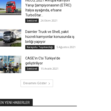
IVECO, 2021 Avrupa Kamyon
Yarışı Şampiyonasının (ETRC)
İtalya ayağında, efsane
TurboStar...
26 Ekim 2021
Sektörel
Daimler Truck ve Shell, yakıt
hücreli kamyonlar konusunda iş
birliği yapıyor
5 Ağustos 2021
Karayolu Taşımacılığı
CASE’in C’si Türkiye’de
geliştiriliyor
15 Aralık 2021
Sektörel
Devamını Göster
EN YENİ HABERLER