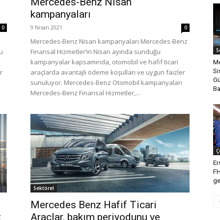
Mercedes-Benz Nisan
kampanyaları
9 Nisan 2021
0
0
Mercedes-Benz Nisan kampanyaları Mercedes-Benz
S
u
Finansal Hizmetler’in Nisan ayında sunduğu
kampanyalar kapsamında, otomobil ve hafif ticari
Me
Si
r
araçlarda avantajlı ödeme koşulları ve uygun faizler
Gü
sunuluyor. Mercedes-Benz Otomobil kampanyaları
Ba
Mercedes-Benz Finansal Hizmetler,...
Ç
Er
FH
ge
Sektörel
Mercedes Benz Hafif Ticari
z
Araçlar, bakım periyodunu ve