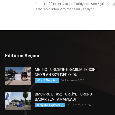
Benz Hafif Ticari Araçlar, Türkiye’de son 5 yılın 9 kişi
araç sınıfı lideri Vito modelini yeniliyor....
Editörün Seçimi
METRO TURİZM’İN PREMİUM TERCİHİ
NEOPLAN SKYLINER OLDU
30 Temmuz 2026
MAN & Neoplan
BMC PRO L 1852 TÜRKİYE TURUNU
BAŞARIYLA TAMAMLADI
29 Temmuz 2026
Karayolu Taşımacılığı