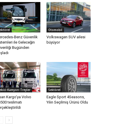
ektörel
Otomobil
rcedes-Benz Güvenlik
Volkswagen SUV ailesi
stemleri ile Geleceğin
büyüyor
venliği Bugünden
şladı
ekici-Kamyon-Treyler
Sektörel
san Kargo’ya Volvo
Eagle Sport 4Seasons,
500 teslimatı
Yılın Seçilmiş Ürünü Oldu
rçekleştirildi