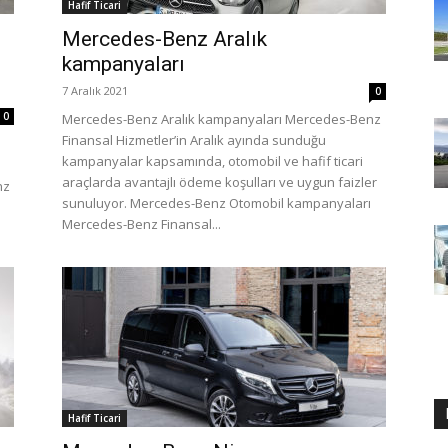
Hafif Ticari
Mercedes-Benz Aralık
kampanyaları
7 Aralık 2021
0
0
Mercedes-Benz Aralık kampanyaları Mercedes-Benz
Finansal Hizmetler’in Aralık ayında sunduğu
kampanyalar kapsamında, otomobil ve hafif ticari
araçlarda avantajlı ödeme koşulları ve uygun faizler
nz
sunuluyor. Mercedes-Benz Otomobil kampanyaları
Mercedes-Benz Finansal...
Hafif Ticari