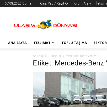
07.08.2026 Cuma
Giriş Yap / Kayıt Ol
Forum Arşiv
İletişim
Ulaşım
Dünyası
ANA SAYFA
TESLIMAT
TOPLU TAŞIMA
SEKTÖR
Ana Sayfa
Etiketler
Mercedes-Benz Yeni Vito
Etiket: Mercedes-Benz 