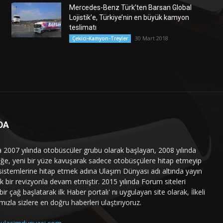
Mercedes-Benz Türk’ten Barsan Global
Lojistik’e, Türkiye’nin en büyük kamyon
teslimatı
30 Mart 2018
Çekici-Kamyon-Treyler
DA
a 2007 yılında otobüscüler grubu olarak başlayan, 2008 yılında
liğe, yeni bir yüze kavuşarak sadece otobüsçülere hitap etmeyip
sistemlerine hitap etmek adına Ulaşım Dünyası adı altında yayın
 bir revizyonla devam etmiştir. 2015 yılında Forum siteleri
ir çağ başlatarak ilk Haber portalı' nı uygulayan site olarak, İlkeli
mızla sizlere en doğru haberleri ulaştırıyoruz.