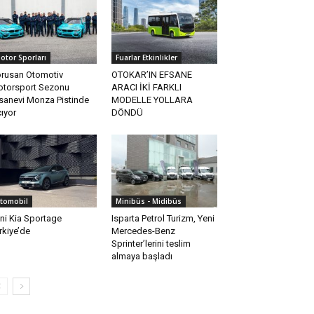
otor Sporları
Fuarlar Etkinlikler
rusan Otomotiv
OTOKAR’IN EFSANE
torsport Sezonu
ARACI İKİ FARKLI
sanevi Monza Pistinde
MODELLE YOLLARA
ıyor
DÖNDÜ
tomobil
Minibüs - Midibüs
ni Kia Sportage
Isparta Petrol Turizm, Yeni
rkiye’de
Mercedes-Benz
Sprinter’lerini teslim
almaya başladı