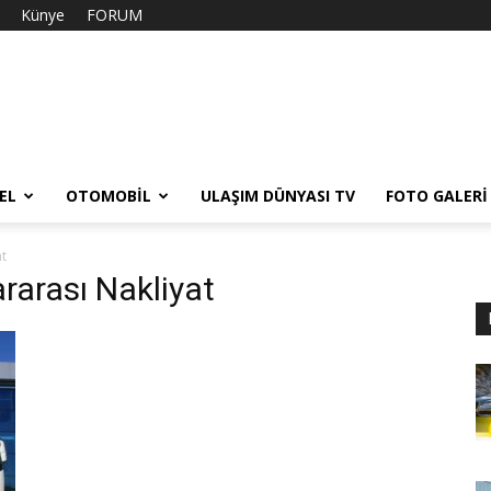
Künye
FORUM
EL
OTOMOBIL
ULAŞIM DÜNYASI TV
FOTO GALERI
at
ararası Nakliyat