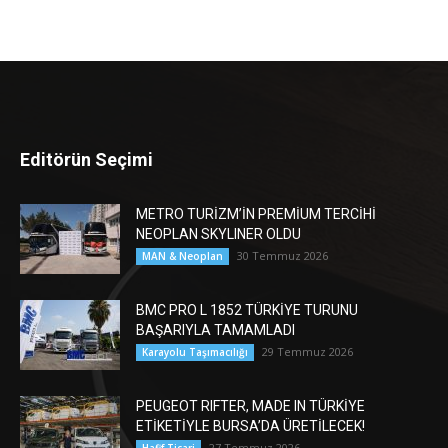
Editörün Seçimi
METRO TURİZM’İN PREMİUM TERCİHİ
NEOPLAN SKYLINER OLDU
30 Temmuz 2026
MAN & Neoplan
BMC PRO L 1852 TÜRKİYE TURUNU
BAŞARIYLA TAMAMLADI
29 Temmuz 2026
Karayolu Taşımacılığı
PEUGEOT RIFTER, MADE IN TÜRKİYE
ETİKETİYLE BURSA’DA ÜRETİLECEK!
27 Temmuz 2026