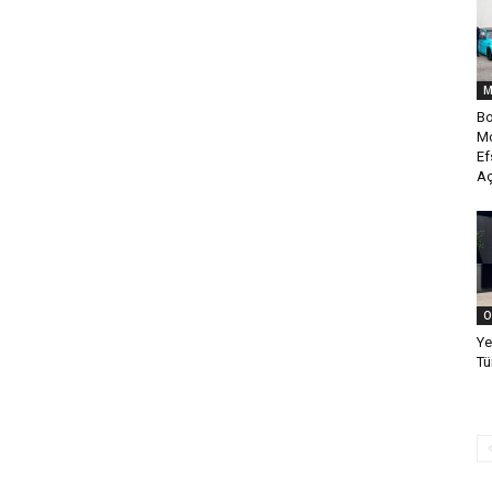
M
Bo
Mo
Ef
Aç
O
Ye
Tü