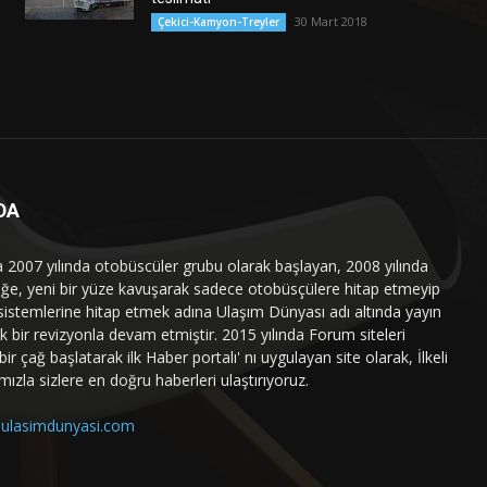
30 Mart 2018
Çekici-Kamyon-Treyler
DA
a 2007 yılında otobüscüler grubu olarak başlayan, 2008 yılında
liğe, yeni bir yüze kavuşarak sadece otobüsçülere hitap etmeyip
sistemlerine hitap etmek adına Ulaşım Dünyası adı altında yayın
 bir revizyonla devam etmiştir. 2015 yılında Forum siteleri
ir çağ başlatarak ilk Haber portalı' nı uygulayan site olarak, İlkeli
mızla sizlere en doğru haberleri ulaştırıyoruz.
ulasimdunyasi.com