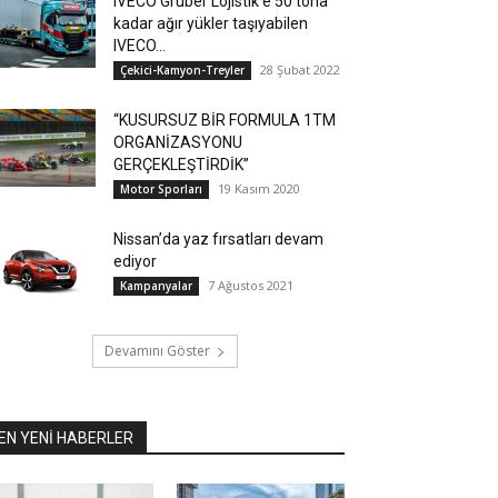
IVECO Gruber Lojistik’e 50 tona
kadar ağır yükler taşıyabilen
IVECO...
28 Şubat 2022
Çekici-Kamyon-Treyler
“KUSURSUZ BİR FORMULA 1TM
ORGANİZASYONU
GERÇEKLEŞTİRDİK”
19 Kasım 2020
Motor Sporları
Nissan’da yaz fırsatları devam
ediyor
7 Ağustos 2021
Kampanyalar
Devamını Göster
EN YENİ HABERLER