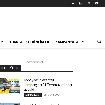
FUARLAR / ETKINLIKLER
KAMPANYALAR
- Advertisement -
EN POPÜLER
Goodyear’ın avantajlı
kampanyası 31 Temmuz’a kadar
uzatıldı
25 Mayıs 2021
Kampanyalar