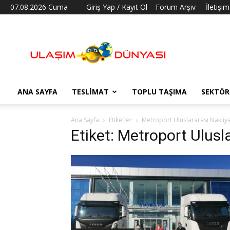
07.08.2026 Cuma
Giriş Yap / Kayıt Ol
Forum Arşiv
İletişim
Ulaşım
Dünyası
ANA SAYFA
TESLIMAT
TOPLU TAŞIMA
SEKTÖR
Ana Sayfa
Etiketler
Metroport Uluslararası Nakliy
Etiket: Metroport Ulusl