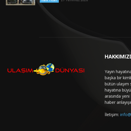
Hafif Ticari
HAKKIMIZ
Yayın hayatın
başka bir kim
bütün ulaşım 
hayatına büyük
arasında yeni b
haber anlayışı
İletişim:
info@