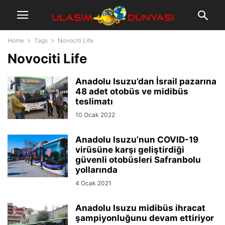
Home
Tags
Novociti Life
Novociti Life
Anadolu Isuzu’dan İsrail pazarına
48 adet otobüs ve midibüs
teslimatı
10 Ocak 2022
Anadolu Isuzu’nun COVID-19
virüsüne karşı geliştirdiği
güvenli otobüsleri Safranbolu
yollarında
4 Ocak 2021
Anadolu Isuzu midibüs ihracat
şampiyonluğunu devam ettiriyor