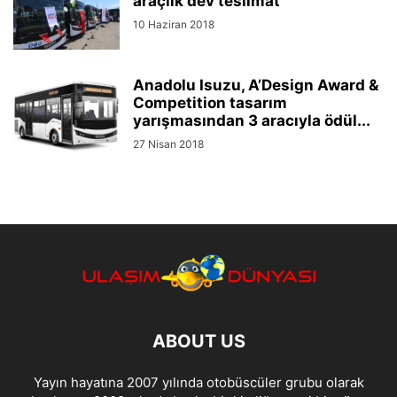
araçlık dev teslimat
10 Haziran 2018
Anadolu Isuzu, A’Design Award &
Competition tasarım
yarışmasından 3 aracıyla ödül...
27 Nisan 2018
ABOUT US
Yayın hayatına 2007 yılında otobüscüler grubu olarak