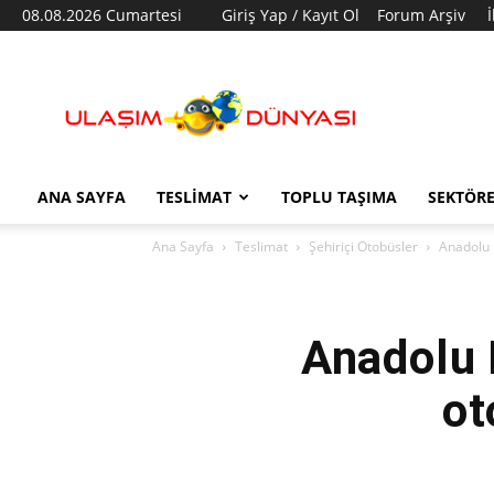
08.08.2026 Cumartesi
Giriş Yap / Kayıt Ol
Forum Arşiv
Ulaşım
Dünyası
ANA SAYFA
TESLIMAT
TOPLU TAŞIMA
SEKTÖR
Ana Sayfa
Teslimat
Şehiriçi Otobüsler
Anadolu I
Anadolu 
ot