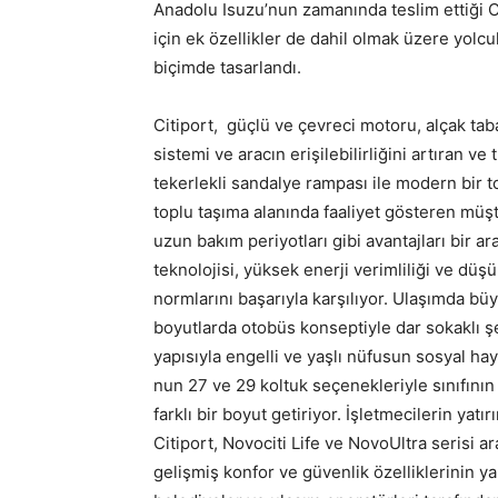
Anadolu Isuzu’nun zamanında teslim ettiği Ci
için ek özellikler de dahil olmak üzere yolcu
biçimde tasarlandı.
Citiport, güçlü ve çevreci motoru, alçak tab
sistemi ve aracın erişilebilirliğini artıran v
tekerlekli sandalye rampası ile modern bir to
toplu taşıma alanında faaliyet gösteren müşt
uzun bakım periyotları gibi avantajları bir 
teknolojisi, yüksek enerji verimliliği ve düş
normlarını başarıyla karşılıyor. Ulaşımda b
boyutlarda otobüs konseptiyle dar sokaklı şeh
yapısıyla engelli ve yaşlı nüfusun sosyal hay
nun 27 ve 29 koltuk seçenekleriyle sınıfının
farklı bir boyut getiriyor. İşletmecilerin yat
Citiport, Novociti Life ve NovoUltra serisi a
gelişmiş konfor ve güvenlik özelliklerinin ya