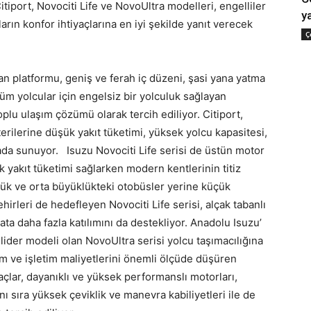
tiport, Novociti Life ve NovoUltra modelleri, engelliler
ya
ların konfor ihtiyaçlarına en iyi şekilde yanıt verecek
Ç
an platformu, geniş ve ferah iç düzeni, şasi yana yatma
e tüm yolcular için engelsiz bir yolculuk sağlayan
plu ulaşım çözümü olarak tercih ediliyor. Citiport,
erilerine düşük yakıt tüketimi, yüksek yolcu kapasitesi,
arada sunuyor. Isuzu Novociti Life serisi de üstün motor
ük yakıt tüketimi sağlarken modern kentlerinin titiz
üyük ve orta büyüklükteki otobüsler yerine küçük
irleri de hedefleyen Novociti Life serisi, alçak tabanlı
ata daha fazla katılımını da destekliyor. Anadolu Isuzu’
 lider modeli olan NovoUltra serisi yolcu taşımacılığına
ırım ve işletim maliyetlerini önemli ölçüde düşüren
raçlar, dayanıklı ve yüksek performanslı motorları,
nı sıra yüksek çeviklik ve manevra kabiliyetleri ile de