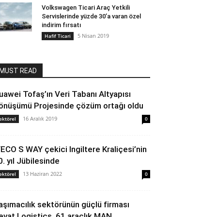
Volkswagen Ticari Araç Yetkili
Servislerinde yüzde 30’a varan özel
indirim fırsatı
5 Nisan 2019
Hafif Ticari
MUST READ
uawei Tofaş’ın Veri Tabanı Altyapısı
önüşümü Projesinde çözüm ortağı oldu
16 Aralık 2019
ektörel
0
VECO S WAY çekici Ingiltere Kraliçesi’nin
0. yıl Jübilesinde
13 Haziran 2022
ektörel
0
aşımacılık sektörünün güçlü firması
evat Logistics, 61 araçlık MAN