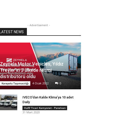
- Advertisement -
LATEST NEWS
Zeynela Motor Vehicles, Yıldız
Treyler’in 3 ülkede resmi
distribütörü oldu
4 Ocak 2022
0
Karayolu Taşımacılığı
IVECO’dan Kalde Klima’ya 10 adet
Daily
Hafif Ticari Kamyonet - Panelvan
31 Mart 2020