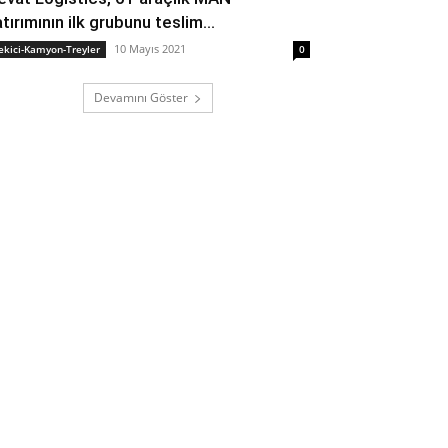
tırımının ilk grubunu teslim...
10 Mayıs 2021
ekici-Kamyon-Treyler
0
Devamını Göster