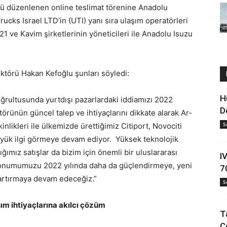
ünü düzenlenen online teslimat törenine Anadolu
Trucks Israel LTD’in (UTI) yanı sıra ulaşım operatörleri
21 ve Kavim şirketlerinin yöneticileri ile Anadolu Isuzu
ktörü Hakan Kefoğlu şunları söyledi:
H
oğrultusunda yurtdışı pazarlardaki iddiamızı 2022
D
rünün güncel talep ve ihtiyaçlarını dikkate alarak Ar-
S
nlikleri ile ülkemizde ürettiğimiz Citiport, Novociti
yük ilgi görmeye devam ediyor. Yüksek teknolojik
tığımız satışlar da bizim için önemli bir uluslararası
I
i konumumuzu 2022 yılında daha da güçlendirmeye, yeni
7
 artırmaya devam edeceğiz.”
S
şım ihtiyaçlarına akılcı çözüm
T
C