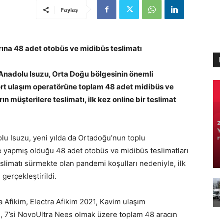
Paylaş
rına 48 adet otobüs ve midibüs teslimatı
i Anadolu Isuzu, Orta Doğu bölgesinin önemli
dört ulaşım operatörüne toplam 48 adet midibüs ve
ın müşterilere teslimatı, ilk kez online bir teslimat
olu Isuzu, yeni yılda da Ortadoğu’nun toplu
’e yapmış olduğu 48 adet otobüs ve midibüs teslimatları
teslimatı sürmekte olan pandemi koşulları nedeniyle, ilk
 gerçekleştirildi.
ra Afikim, Electra Afikim 2021, Kavim ulaşım
ife, 7’si NovoUltra Nees olmak üzere toplam 48 aracın