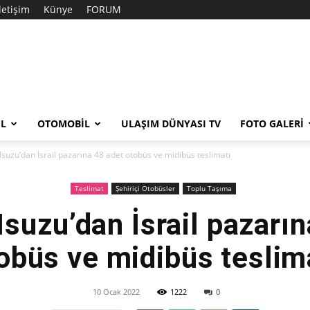
İletişim
Künye
FORUM
EL
OTOMOBIL
ULAŞIM DÜNYASI TV
FOTO GALERI
suzu’dan İsrail pazarına 48 adet otobüs ve midibüs teslimatı
Teslimat
Şehiriçi Otobüsler
Toplu Taşıma
Isuzu’dan İsrail pazarın
obüs ve midibüs teslim
10 Ocak 2022
1222
0