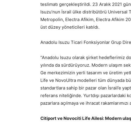
teslimatı gerçekleştirildi. 23 Aralık 2021 g
Isuzu’nun İsrail ülke distribütörü Universal 
Metropolin, Electra Afikim, Electra Afikim 20
üst düzey yöneticileri katıldı.
Anadolu Isuzu Ticari Fonksiyonlar Grup Dire
“Anadolu Isuzu olarak şirket hedeflerimiz d
yılında da sürdürüyoruz. Modern ulaşım sektö
Ge merkezimizin yerli tasarım ve üretim yetki
Life ve NovoUltra modelleri tüm dünyada bü
standartlara sahip bir pazar olan İsrail’e yap
referans niteliğinde. Yurtdışı pazarlardak
pazarlara açılmaya ve ihracat rakamlarımızı
Citiport ve Novociti Life Ailesi: Modern ula