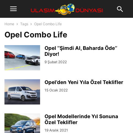
Home
Tags
Opel Combo Life
Opel Combo Life
Opel ‘’Şimdi Al, Baharda Öde’’
Diyor!
9 Şubat 2022
Opel’den Yeni Yıla Özel Teklifler
15 Ocak 2022
Opel Modellerinde Yıl Sonuna
Özel Teklifler
19 Aralık 2021