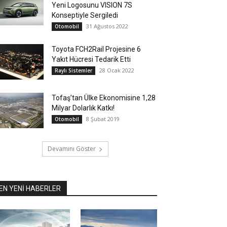
Yeni Logosunu VISION 7S
Konseptiyle Sergiledi
31 Ağustos 2022
Otomobil
Toyota FCH2Rail Projesine 6
Yakıt Hücresi Tedarik Etti
28 Ocak 2022
Raylı Sistemler
Tofaş’tan Ülke Ekonomisine 1,28
Milyar Dolarlık Katkı!
8 Şubat 2019
Otomobil
Devamını Göster
EN YENİ HABERLER