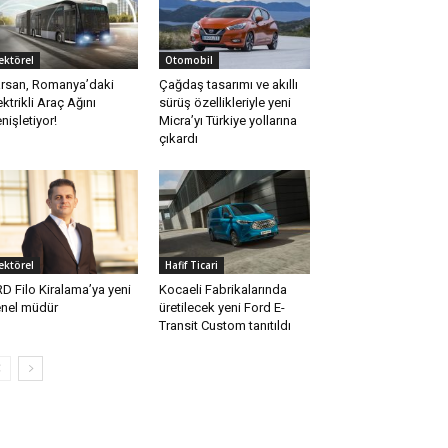
ektörel
Otomobil
rsan, Romanya’daki
Çağdaş tasarımı ve akıllı
ektrikli Araç Ağını
sürüş özellikleriyle yeni
nişletiyor!
Micra’yı Türkiye yollarına
çıkardı
ektörel
Hafif Ticari
D Filo Kiralama’ya yeni
Kocaeli Fabrikalarında
nel müdür
üretilecek yeni Ford E-
Transit Custom tanıtıldı