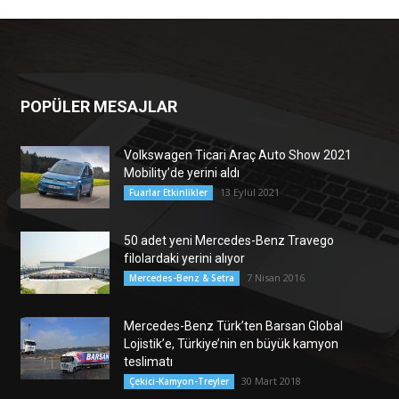
POPÜLER MESAJLAR
Volkswagen Ticari Araç Auto Show 2021
Mobility’de yerini aldı
13 Eylül 2021
Fuarlar Etkinlikler
50 adet yeni Mercedes-Benz Travego
filolardaki yerini alıyor
7 Nisan 2016
Mercedes-Benz & Setra
Mercedes-Benz Türk’ten Barsan Global
Lojistik’e, Türkiye’nin en büyük kamyon
teslimatı
30 Mart 2018
Çekici-Kamyon-Treyler