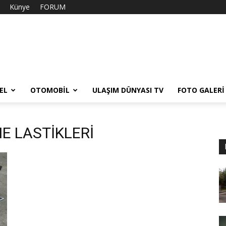
Künye
FORUM
EL
OTOMOBIL
ULAŞIM DÜNYASI TV
FOTO GALERI
DHE LASTİKLERİ