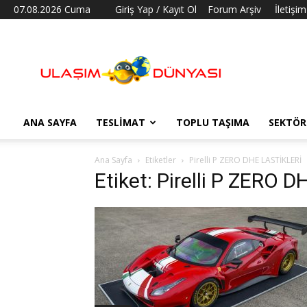
07.08.2026 Cuma
Giriş Yap / Kayıt Ol
Forum Arşiv
İletişim
Ulaşım
Dünyası
ANA SAYFA
TESLIMAT
TOPLU TAŞIMA
SEKTÖR
Ana Sayfa
Etiketler
Pirelli P ZERO DHE LASTİKLERİ
Etiket: Pirelli P ZERO 