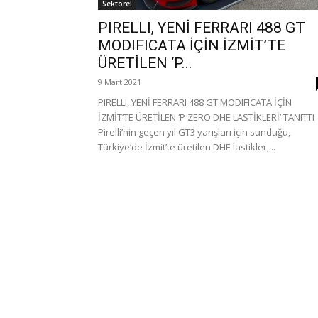
Sektörel
PIRELLI, YENİ FERRARI 488 GT
MODIFICATA İÇİN İZMİT’TE
ÜRETİLEN ‘P...
9 Mart 2021
PIRELLI, YENİ FERRARI 488 GT MODIFICATA İÇİN
İZMİT’TE ÜRETİLEN ‘P ZERO DHE LASTİKLERİ’ TANITTI
Pirelli’nin geçen yıl GT3 yarışları için sunduğu,
Türkiye’de İzmit’te üretilen DHE lastikler,...