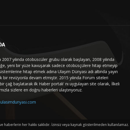
DA
a 2007 yılında otobüscüler grubu olarak başlayan, 2008 yılında
liğe, yeni bir yüze kavuşarak sadece otobüsçülere hitap etmeyip
sistemlerine hitap etmek adına Ulaşım Dünyası adı altında yayın
 bir revizyonla devam etmiştir. 2015 yılında Forum siteleri
ir çağ başlatarak ilk Haber portalı' nı uygulayan site olarak, İlkeli
mızla sizlere en doğru haberleri ulaştırıyoruz.
ulasimdunyasi.com
haberlerin her hakkı saklıdır. İzinsiz veya kaynak gösterilmeden kullanılamaz.