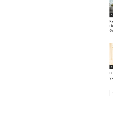
S
Ka
El
Ge
S
DR
ge