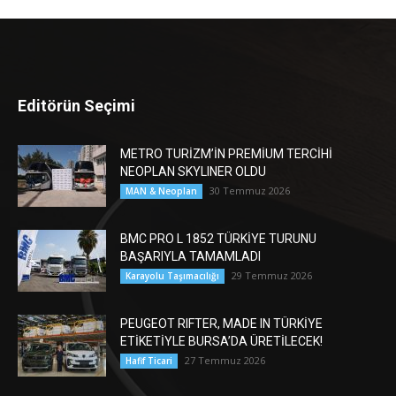
Editörün Seçimi
METRO TURİZM’İN PREMİUM TERCİHİ
NEOPLAN SKYLINER OLDU
30 Temmuz 2026
MAN & Neoplan
BMC PRO L 1852 TÜRKİYE TURUNU
BAŞARIYLA TAMAMLADI
29 Temmuz 2026
Karayolu Taşımacılığı
PEUGEOT RIFTER, MADE IN TÜRKİYE
ETİKETİYLE BURSA’DA ÜRETİLECEK!
27 Temmuz 2026
Hafif Ticari