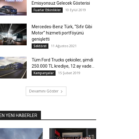
Emisyonsuz Gelecek Gösterisi
10 Eylül 2019
Fuarlar Etkinlikler
Mercedes-Benz Türk, “Sıfır Gibi
Motor” hizmeti portföyünü
genişletti
11 Ağustos 2021
Sektörel
Tüm Ford Trucks çekiciler, şimdi
250.000 TL krediye, 12 ay vade...
15 Şubat 2019
Kampanyalar
Devamını Göster
EN YENİ HABERLER