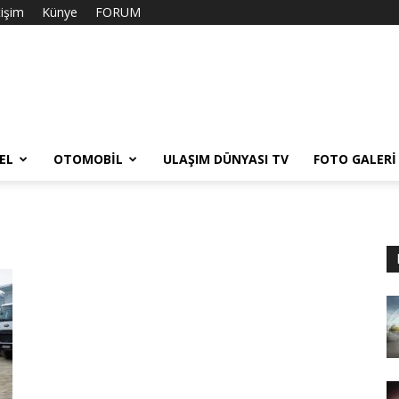
tişim
Künye
FORUM
EL
OTOMOBIL
ULAŞIM DÜNYASI TV
FOTO GALERI