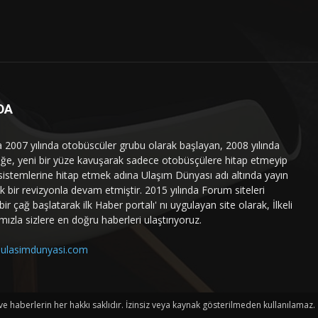
DA
a 2007 yılında otobüscüler grubu olarak başlayan, 2008 yılında
liğe, yeni bir yüze kavuşarak sadece otobüsçülere hitap etmeyip
sistemlerine hitap etmek adına Ulaşım Dünyası adı altında yayın
 bir revizyonla devam etmiştir. 2015 yılında Forum siteleri
ir çağ başlatarak ilk Haber portalı' nı uygulayan site olarak, İlkeli
mızla sizlere en doğru haberleri ulaştırıyoruz.
ulasimdunyasi.com
haberlerin her hakkı saklıdır. İzinsiz veya kaynak gösterilmeden kullanılamaz.