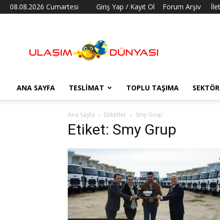
08.08.2026 Cumartesi
Giriş Yap / Kayıt Ol
Forum Arşiv
İle
Ulaşım
Dünyası
ANA SAYFA
TESLIMAT
TOPLU TAŞIMA
SEKTÖR
Ana Sayfa
Etiketler
Smy Grup
Etiket: Smy Grup