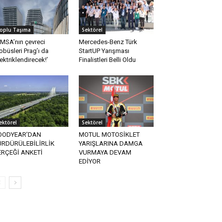
oplu Taşıma
Sektörel
MSA’nın çevreci
Mercedes-Benz Türk
obüsleri Prag’ı da
StartUP Yarışması
lektriklendirecek!’
Finalistleri Belli Oldu
ektörel
Sektörel
OODYEAR’DAN
MOTUL MOTOSİKLET
ÜRDÜRÜLEBİLİRLİK
YARIŞLARINA DAMGA
ERÇEĞİ ANKETİ
VURMAYA DEVAM
EDİYOR