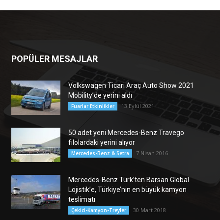
POPÜLER MESAJLAR
Volkswagen Ticari Araç Auto Show 2021
Mobility’de yerini aldı
13 Eylül 2021
Fuarlar Etkinlikler
50 adet yeni Mercedes-Benz Travego
filolardaki yerini alıyor
7 Nisan 2016
Mercedes-Benz & Setra
Mercedes-Benz Türk’ten Barsan Global
Lojistik’e, Türkiye’nin en büyük kamyon
teslimatı
30 Mart 2018
Çekici-Kamyon-Treyler