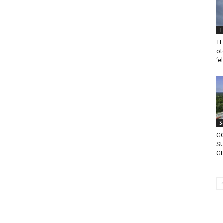
T
TE
ot
‘e
S
G
S
G