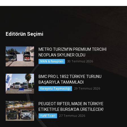
Editörün Seçimi
METRO TURİZM’İN PREMİUM TERCİHİ
NEOPLAN SKYLINER OLDU
30 Temmuz 2026
MAN & Neoplan
BMC PRO L 1852 TÜRKİYE TURUNU
BAŞARIYLA TAMAMLADI
29 Temmuz 2026
Karayolu Taşımacılığı
PEUGEOT RIFTER, MADE IN TÜRKİYE
ETİKETİYLE BURSA’DA ÜRETİLECEK!
27 Temmuz 2026
Hafif Ticari