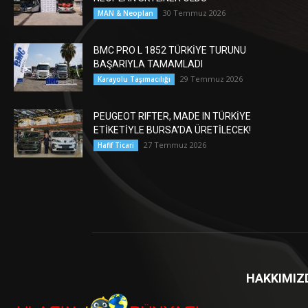
30 Temmuz 2026
MAN & Neoplan
BMC PRO L 1852 TÜRKİYE TURUNU
BAŞARIYLA TAMAMLADI
29 Temmuz 2026
Karayolu Taşımacılığı
PEUGEOT RIFTER, MADE IN TÜRKİYE
ETİKETİYLE BURSA’DA ÜRETİLECEK!
27 Temmuz 2026
Hafif Ticari
HAKKIMIZ