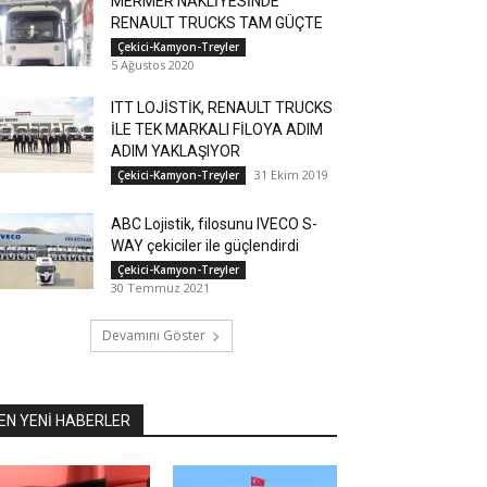
MERMER NAKLİYESİNDE
RENAULT TRUCKS TAM GÜÇTE
Çekici-Kamyon-Treyler
5 Ağustos 2020
ITT LOJİSTİK, RENAULT TRUCKS
İLE TEK MARKALI FİLOYA ADIM
ADIM YAKLAŞIYOR
31 Ekim 2019
Çekici-Kamyon-Treyler
ABC Lojistik, filosunu IVECO S-
WAY çekiciler ile güçlendirdi
Çekici-Kamyon-Treyler
30 Temmuz 2021
Devamını Göster
EN YENİ HABERLER