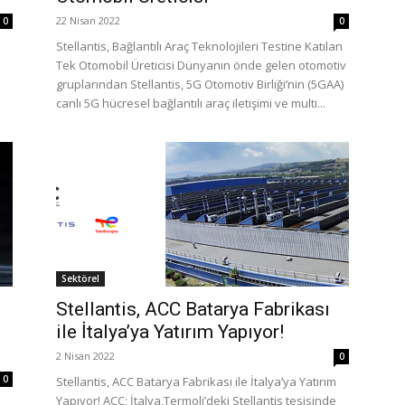
22 Nisan 2022
0
0
Stellantis, Bağlantılı Araç Teknolojileri Testine Katılan
Tek Otomobil Üreticisi Dünyanın önde gelen otomotiv
gruplarından Stellantis, 5G Otomotiv Birliği’nin (5GAA)
canlı 5G hücresel bağlantılı araç iletişimi ve multi...
Sektörel
Stellantis, ACC Batarya Fabrikası
ile İtalya’ya Yatırım Yapıyor!
2 Nisan 2022
0
0
Stellantis, ACC Batarya Fabrikası ile İtalya’ya Yatırım
Yapıyor! ACC; İtalya,Termoli’deki Stellantis tesisinde