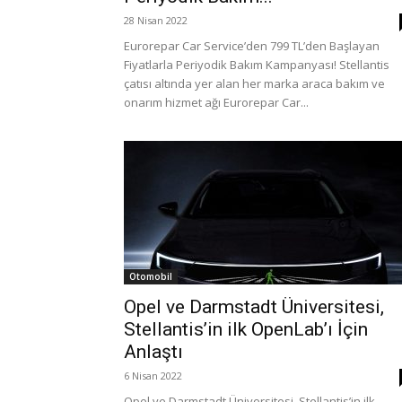
28 Nisan 2022
Eurorepar Car Service’den 799 TL’den Başlayan
Fiyatlarla Periyodik Bakım Kampanyası! Stellantis
çatısı altında yer alan her marka araca bakım ve
onarım hizmet ağı Eurorepar Car...
Otomobil
Opel ve Darmstadt Üniversitesi,
Stellantis’in ilk OpenLab’ı İçin
Anlaştı
6 Nisan 2022
Opel ve Darmstadt Üniversitesi, Stellantis’in ilk