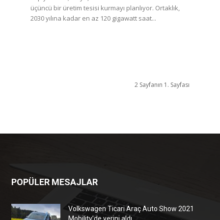
üçüncü bir üretim tesisi kurmayı planlıyor. Ortaklık,
2030 yılına kadar en az 120 gigawatt saat...
2 Sayfanın 1. Sayfası
POPÜLER MESAJLAR
Volkswagen Ticari Araç Auto Show 2021
Mobility’de yerini aldı