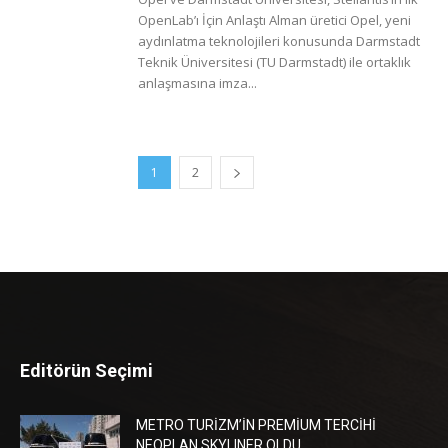
OpenLab’ı İçin Anlaştı Alman üretici Opel, yeni
aydınlatma teknolojileri konusunda Darmstadt
Teknik Üniversitesi (TU Darmstadt) ile ortaklık
anlaşmasına imza...
1
2
Editörün Seçimi
METRO TURİZM’İN PREMİUM TERCİHİ
NEOPLAN SKYLINER OLDU