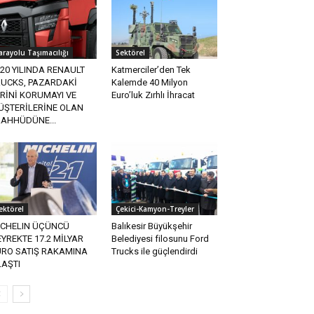
arayolu Taşımacılığı
Sektörel
20 YILINDA RENAULT
Katmerciler’den Tek
RUCKS, PAZARDAKİ
Kalemde 40 Milyon
RİNİ KORUMAYI VE
Euro’luk Zırhlı İhracat
ÜŞTERİLERİNE OLAN
AAHHÜDÜNE...
ektörel
Çekici-Kamyon-Treyler
ICHELIN ÜÇÜNCÜ
Balıkesir Büyükşehir
YREKTE 17.2 MİLYAR
Belediyesi filosunu Ford
URO SATIŞ RAKAMINA
Trucks ile güçlendirdi
LAŞTI