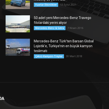
13 Eylül 2021
Fuarlar Etkinlikler
50 adet yeni Mercedes-Benz Travego
filolardaki yerini alıyor
7 Nisan 2016
Mercedes-Benz & Setra
Mercedes-Benz Türk’ten Barsan Global
Lojistik’e, Türkiye’nin en büyük kamyon
teslimatı
30 Mart 2018
Çekici-Kamyon-Treyler
DA