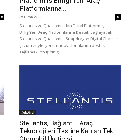
Platform İş Birliği Yeni Araç
Platformlarına...
29 Nisan 2022
0
0
Stellantis ve Qualcomm’dan Dijital Platform İş
BirliğiYeni Araç Platformlarına Destek Sağlayacak
u
Stellantis ve Qualcomm, Snapdragon Digital Chassis
çözümleriyle, yeni araç platformlarına destek
sağlamak için iş birliği...
Sektörel
Stellantis, Bağlantılı Araç
Teknolojileri Testine Katılan Tek
Otomobil Üreticisi