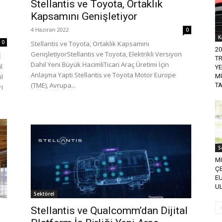
Stellantis ve Toyota, Ortaklık
Kapsamını Genişletiyor
4 Haziran 2022
0
K
0
Stellantis ve Toyota, Ortaklık Kapsamını
20
GenişletiyorStellantis ve Toyota, Elektrikli Versiyon
İ
T
Dahil Yeni Büyük HacimliTicari Araç Üretimi İçin
l
YE
Anlaşma Yaptı Stellantis ve Toyota Motor Europe
l
M
(TME), Avrupa...
T
ri
S
M
ÇE
E
U
Sektörel
Stellantis ve Qualcomm’dan Dijital