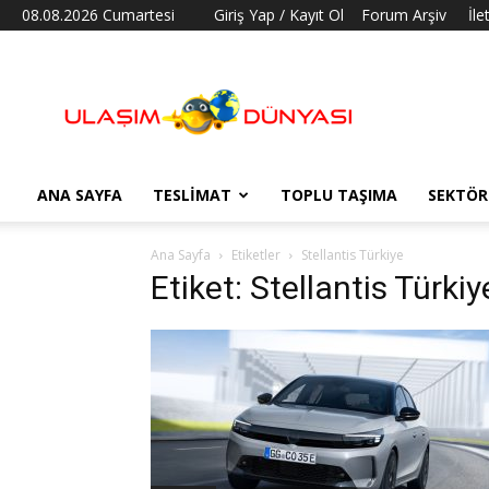
08.08.2026 Cumartesi
Giriş Yap / Kayıt Ol
Forum Arşiv
İle
Ulaşım
Dünyası
ANA SAYFA
TESLIMAT
TOPLU TAŞIMA
SEKTÖR
Ana Sayfa
Etiketler
Stellantis Türkiye
Etiket: Stellantis Türkiy